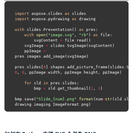
import
 aspose.slides 
as
import
 aspose.pydrawing 
as
with
 slides
.
Presentation() 
as
with
open
(
"image.svg"
, 
"rb"
) 
as
        svgContent 
=
 file
.
    svgImage 
=
 slides
.
    ppImage 
=
pres
.
images
.
pres
.
slides[
0
]
.
shapes
.
add_picture_frame(slides
.
Sh
0
, 
0
, ppImage
.
width, ppImage
.
for
 sld 
in
 pres
.
        bmp 
=
 sld
.
get_thumbnail(
1
, 
1
bmp
.
save(
"Slide_
{num}
.png"
.
format
(num
=
str
(sld
.
slid
drawing
.
imaging
.
ImageFormat
.