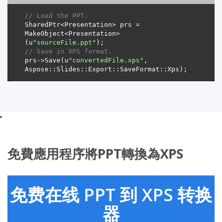
// Load the PPT.
SharedPtr<Presentation> prs = 
MakeObject<Presentation>
(u
"sourceFile.ppt"
// Save in XPS format.
prs->Save(u
"convertedFile.xps"
, 
免費應用程序將PPT轉換為XPS