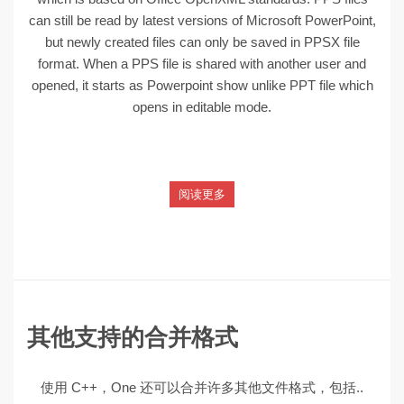
can still be read by latest versions of Microsoft PowerPoint,
but newly created files can only be saved in PPSX file
format. When a PPS file is shared with another user and
opened, it starts as Powerpoint show unlike PPT file which
opens in editable mode.
阅读更多
其他支持的合并格式
使用 C++，One 还可以合并许多其他文件格式，包括..