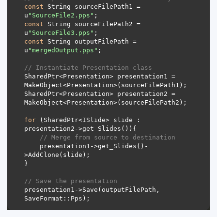
const
 String sourceFilePath1 = 
u
"SourceFile2.pps"
const
 String sourceFilePath2 = 
u
"SourceFile3.pps"
const
 String outputFilePath = 
u
"mergedOutput.pps"
// Instantiate Presentation class
SharedPtr<Presentation> presentation1 = 
SharedPtr<Presentation> presentation2 = 
for
 (SharedPtr<ISlide> slide : 
// Merge from source to destination 
	presentation1->get_Slides()-
// Save the presentation
presentation1->Save(outputFilePath, 