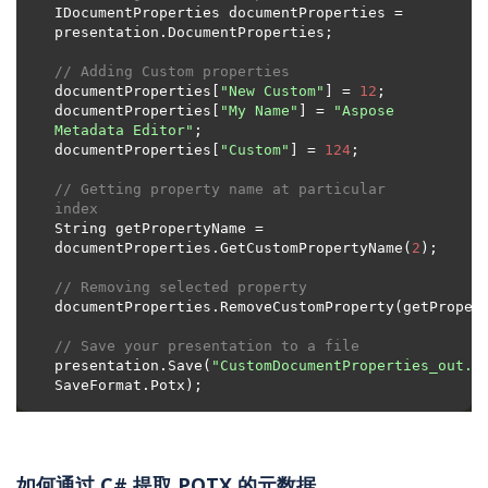
IDocumentProperties documentProperties = 
// Adding Custom properties
documentProperties[
"New Custom"
] = 
12
documentProperties[
"My Name"
] = 
"Aspose 
Metadata Editor"
documentProperties[
"Custom"
] = 
124
// Getting property name at particular 
index
String getPropertyName = 
documentProperties.GetCustomPropertyName(
2
// Removing selected property
// Save your presentation to a file
presentation.Save(
"CustomDocumentProperties_out.p
如何通过 C# 提取 POTX 的元数据