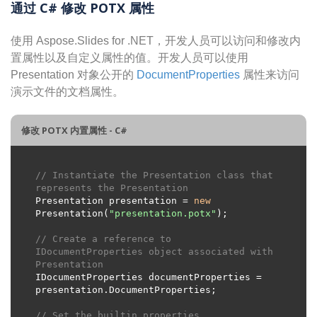
通过 C# 修改 POTX 属性
使用 Aspose.Slides for .NET，开发人员可以访问和修改内
置属性以及自定义属性的值。开发人员可以使用
Presentation 对象公开的
DocumentProperties
属性来访问
演示文件的文档属性。
修改 POTX 内置属性 - C#
// Instantiate the Presentation class that 
represents the Presentation
Presentation presentation = 
new
Presentation(
"presentation.potx"
// Create a reference to 
IDocumentProperties object associated with 
Presentation
IDocumentProperties documentProperties = 
// Set the builtin properties