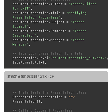
documentProperties.Author = 
"Aspose.Slides 
for .NET"
documentProperties.Title = 
"Modifying 
Presentation Properties"
documentProperties.Subject = 
"Aspose 
Subject"
documentProperties.Comments = 
"Aspose 
Description"
documentProperties.Manager = 
"Aspose 
Manager"
// Save your presentation to a file
presentation.Save(
"DocumentProperties_out.potx"
, 
将自定义属性添加到 POTX - C#
// Instantiate the Presentation class
Presentation presentation = 
new
// Getting Document Properties