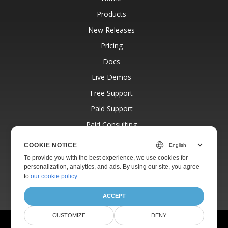
Products
New Releases
Pricing
Docs
Live Demos
Free Support
Paid Support
Paid Consulting
Blog
COOKIE NOTICE
Websites
To provide you with the best experience, we use cookies for
personalization, analytics, and ads. By using our site, you agree
About
to
our cookie policy
.
ACCEPT
CUSTOMIZE
DENY
© Aspose Pty Ltd 2001-2026.
All Rights Reserved.