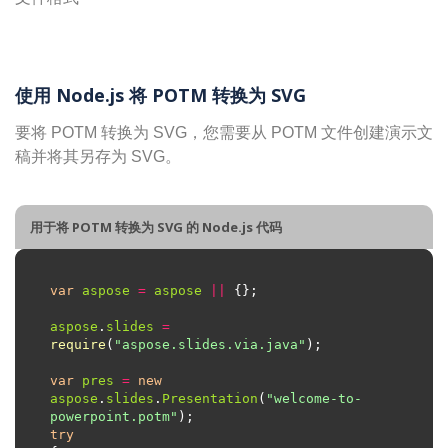
使用 Node.js 将 POTM 转换为 SVG
要将 POTM 转换为 SVG，您需要从 POTM 文件创建演示文
稿并将其另存为 SVG。
用于将 POTM 转换为 SVG 的 Node.js 代码
var
aspose
=
aspose
||
aspose
.
slides
=
require
(
"aspose.slides.via.java"
var
pres
=
new
aspose
.
slides
.
Presentation
(
"welcome-to-
powerpoint.potm"
try