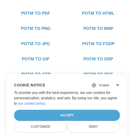
POTM TO PDF
POTM TO HTML
POTM TO PNG
POTM TO BMP
POTM TO JPG
POTM TO FODP
POTM TO GIF
POTM TO ODP
POTM TO OTP
POTM TO POT
COOKIE NOTICE
POTM TO POTX
POTM TO PPS
To provide you with the best experience, we use cookies for
personalization, analytics, and ads. By using our site, you agree
to
our cookie policy
.
POTM TO PPSM
POTM TO PPSX
ACCEPT
POTM TO PPTM
POTM TO TIFF
CUSTOMIZE
DENY