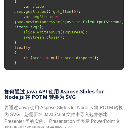
var
slide
=
pres
.
getSlides
().
get_Item
(
0
var
svgStream
=
java
.
newInstanceSync
(
"java.io.FileOutputStream"
, 
"image.svg"
slide
.
writeAsSvg
(
svgStream
svgStream
.
close
finally
if
 (
pres
!=
null
) 
pres
.
dispose
如何通过 Java API 使用 Aspose.Slides for
Node.js 将 POTM 转换为 SVG
要通过 Java 使用 Aspose.Slides for Node.js 将 POTM 转换
为 SVG，您需要在 JavaScript 文件中导入包并创建
Presenter 类的实例。 Presentation 类表示 PowerPoint 文