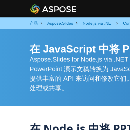
产品
Aspose.Slides
Node.js via .NET
Con
在 JavaScript 中将
Aspose.Slides for Node.j
PowerPoint 演示文稿转换为 J
提供丰富的 API 来访问和修改
处理或共享。
在 Node.js 中将 P