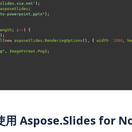
slides.via.net'
asposeSlides
to-powerpoint.pptx"
ength
; 
i
++
l
(
new
asposeSlides
.
RenderingOptions
(), { 
width
:
1080
, 
he
g"
, 
ImageFormat
.
Png
用 Aspose.Slides for N