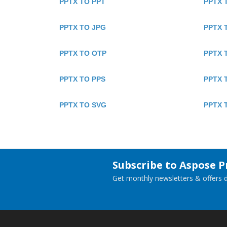
PPTX TO PPT
PPTX 
PPTX TO JPG
PPTX 
PPTX TO OTP
PPTX 
PPTX TO PPS
PPTX 
PPTX TO SVG
PPTX 
Subscribe to Aspose 
Get monthly newsletters & offers di