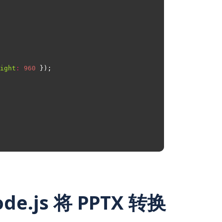
ight
:
960
ode.js 将 PPTX 转换