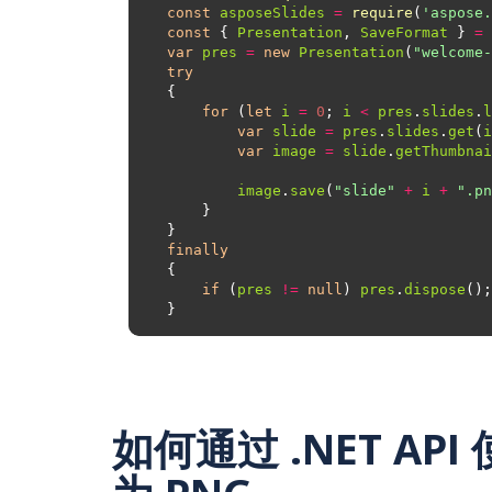
const
asposeSlides
=
require
(
'aspose.
const
 { 
Presentation
, 
SaveFormat
 } 
=
var
pres
=
new
Presentation
(
"welcome-
try
for
 (
let
i
=
0
; 
i
<
pres
.
slides
.
l
var
slide
=
pres
.
slides
.
get
(
i
var
image
=
slide
.
getThumbnai
image
.
save
(
"slide"
+
i
+
".pn
finally
if
 (
pres
!=
null
) 
pres
.
dispose
如何通过 .NET API 使