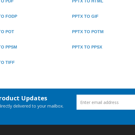
TO PDF
PPTX TO HTML
TO FODP
PPTX TO GIF
TO POT
PPTX TO POTM
TO PPSM
PPTX TO PPSX
TO TIFF
Product Updates
rectly delivered to your mailbox.