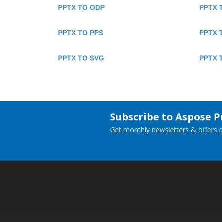
PPTX TO ODP
PPTX 
PPTX TO PPS
PPTX 
PPTX TO SVG
PPTX 
Subscribe to Aspose 
Get monthly newsletters & offers di