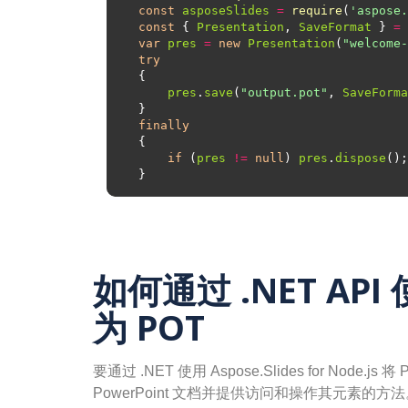
const
asposeSlides
=
require
(
'aspose.
const
 { 
Presentation
, 
SaveFormat
 } 
=
var
pres
=
new
Presentation
(
"welcome-
try
pres
.
save
(
"output.pot"
, 
SaveForma
finally
if
 (
pres
!=
null
) 
pres
.
dispose
如何通过 .NET API 使
为 POT
要通过 .NET 使用 Aspose.Slides for Node.
PowerPoint 文档并提供访问和操作其元素的方