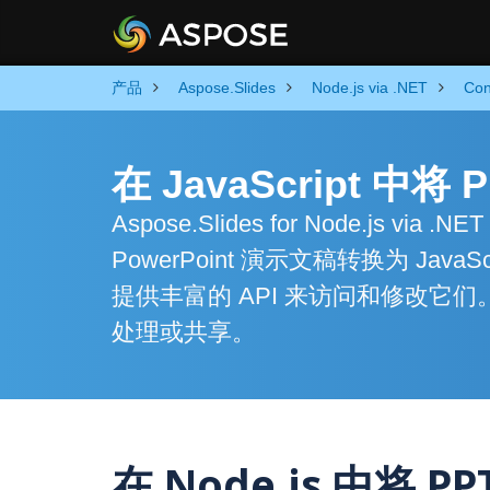
产品
Aspose.Slides
Node.js via .NET
Con
在 JavaScript 中将
Aspose.Slides for Node.j
PowerPoint 演示文稿转换为 J
提供丰富的 API 来访问和修改
处理或共享。
在 Node.js 中将 P