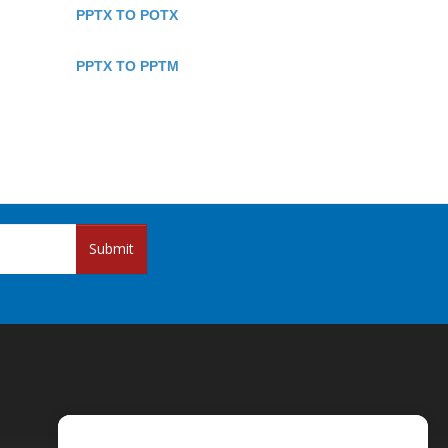
PPTX TO POTX
PPTX TO PPTM
Submit