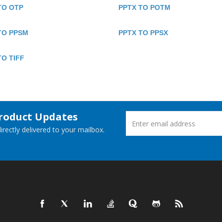
TO OTP
PPTX TO POTM
TO PPSM
PPTX TO PPSX
TO TIFF
Product Updates
rectly delivered to your mailbox.