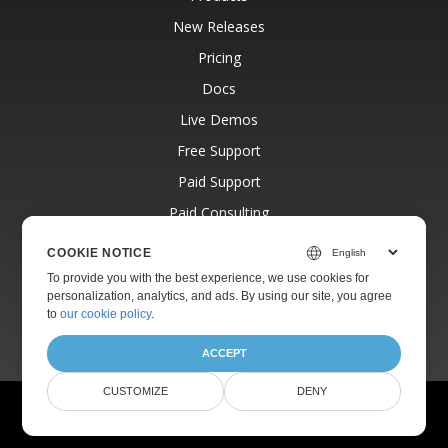
New Releases
Pricing
Docs
Live Demos
Free Support
Paid Support
Paid Consulting
Blog
COOKIE NOTICE
Websites
To provide you with the best experience, we use cookies for
personalization, analytics, and ads. By using our site, you agree
About
to
our cookie policy
.
ACCEPT
CUSTOMIZE
DENY
© Aspose Pty Ltd 2001-2026.
All Rights Reserved.
Privacy Policy
Terms of use
Contact