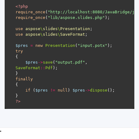
<?
php
require_once
(
"http://localhost:8080/JavaBridge/ja
require_once
(
"lib/aspose.slides.php"
use
aspose
\
slides
\
Presentation
use
aspose
\
slides
\
SaveFormat
$pres
=
new
Presentation
(
"input.potx"
try
$pres
->
save
(
"output.pdf"
, 
SaveFormat
::
Pdf
finally
if
 (
$pres
!=
null
) 
$pres
->
dispose
?>