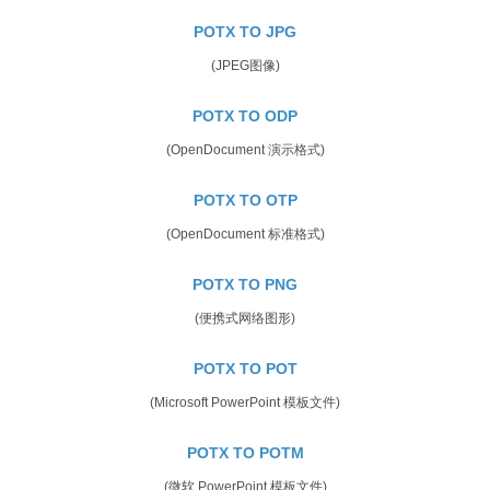
POTX TO JPG
(JPEG图像)
POTX TO ODP
(OpenDocument 演示格式)
POTX TO OTP
(OpenDocument 标准格式)
POTX TO PNG
(便携式网络图形)
POTX TO POT
(Microsoft PowerPoint 模板文件)
POTX TO POTM
(微软 PowerPoint 模板文件)