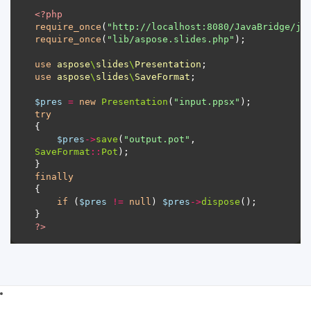
<?
php
require_once
(
"http://localhost:8080/JavaBridge/ja
require_once
(
"lib/aspose.slides.php"
use
aspose
\
slides
\
Presentation
use
aspose
\
slides
\
SaveFormat
$pres
=
new
Presentation
(
"input.ppsx"
try
$pres
->
save
(
"output.pot"
, 
SaveFormat
::
Pot
finally
if
 (
$pres
!=
null
) 
$pres
->
dispose
?>