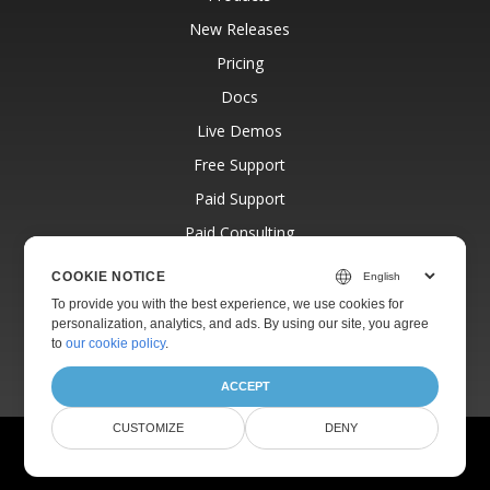
New Releases
Pricing
Docs
Live Demos
Free Support
Paid Support
Paid Consulting
Blog
COOKIE NOTICE
Websites
To provide you with the best experience, we use cookies for
personalization, analytics, and ads. By using our site, you agree
About
to
our cookie policy
.
ACCEPT
CUSTOMIZE
DENY
© Aspose Pty Ltd 2001-2026.
All Rights Reserved.
Privacy Policy
Terms of use
Contact