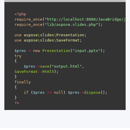
<?
php
require_once
(
"http://localhost:8080/JavaBridge/ja
require_once
(
"lib/aspose.slides.php"
use
aspose
\
slides
\
Presentation
use
aspose
\
slides
\
SaveFormat
$pres
=
new
Presentation
(
"input.pptx"
try
$pres
->
save
(
"output.html"
, 
SaveFormat
::
Html5
finally
if
 (
$pres
!=
null
) 
$pres
->
dispose
?>