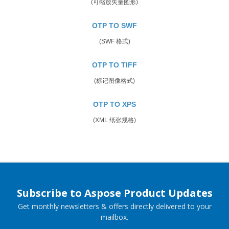
(可缩放矢量图形)
OTP TO SWF
(SWF 格式)
OTP TO TIFF
(标记图像格式)
OTP TO XPS
(XML 纸张规格)
Subscribe to Aspose Product Updates
Get monthly newsletters & offers directly delivered to your
mailbox.