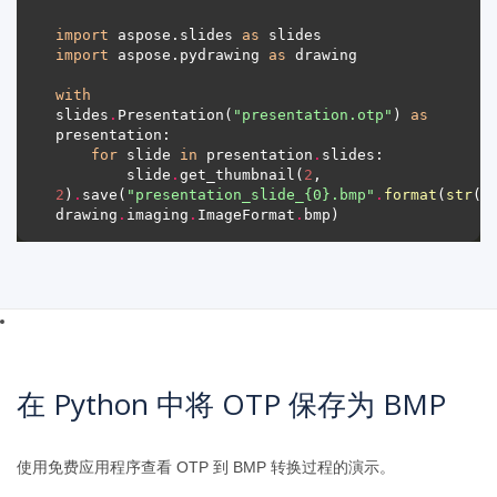
import
 aspose.slides 
as
import
 aspose.pydrawing 
as
with
slides
.
Presentation(
"presentation.otp"
) 
as
for
 slide 
in
 presentation
.
        slide
.
get_thumbnail(
2
, 
2
)
.
save(
"presentation_slide_
{0}
.bmp"
.
format
(
str
(s
drawing
.
imaging
.
ImageFormat
.
在 Python 中将 OTP 保存为 BMP
使用免费应用程序查看 OTP 到 BMP 转换过程的演示。