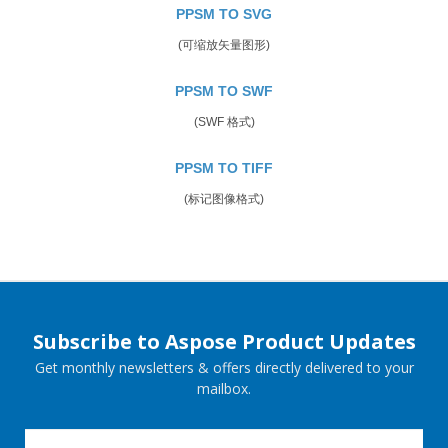
PPSM TO SVG
(可缩放矢量图形)
PPSM TO SWF
(SWF 格式)
PPSM TO TIFF
(标记图像格式)
Subscribe to Aspose Product Updates
Get monthly newsletters & offers directly delivered to your
mailbox.