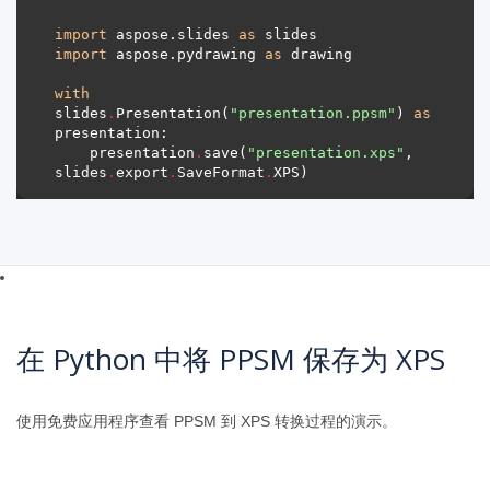
import
 aspose.slides 
as
import
 aspose.pydrawing 
as
with
slides
.
Presentation(
"presentation.ppsm"
) 
as
    presentation
.
save(
"presentation.xps"
, 
slides
.
export
.
SaveFormat
.
在 Python 中将 PPSM 保存为 XPS
使用免费应用程序查看 PPSM 到 XPS 转换过程的演示。