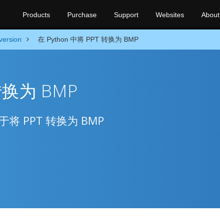
Products
Purchase
Support
Websites
About
version
在 Python 中将 PPT 转换为 BMP
 转换为 BMP
用于将 PPT 转换为 BMP