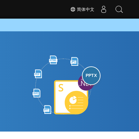
简体中文
HTML
JPG
PDF
PPTX
SVG
PPT