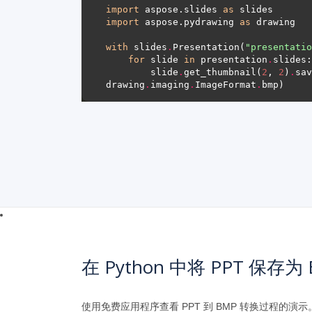
import
 aspose.slides 
as
import
 aspose.pydrawing 
as
with
 slides
.
Presentation(
"presentatio
for
 slide 
in
 presentation
.
        slide
.
get_thumbnail(
2
, 
2
)
.
sav
drawing
.
imaging
.
ImageFormat
.
在 Python 中将 PPT 保存为
使用免费应用程序查看 PPT 到 BMP 转换过程的演示