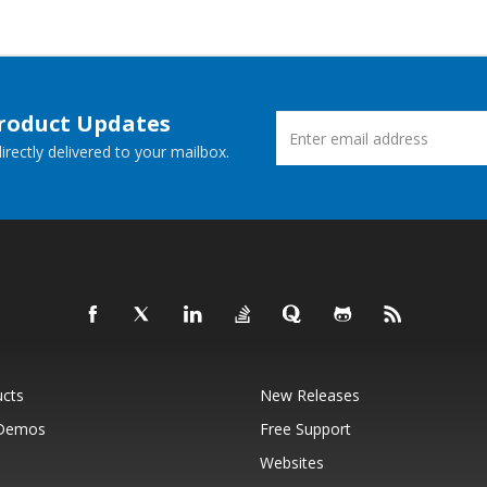
Product Updates
rectly delivered to your mailbox.
ucts
New Releases
 Demos
Free Support
Websites