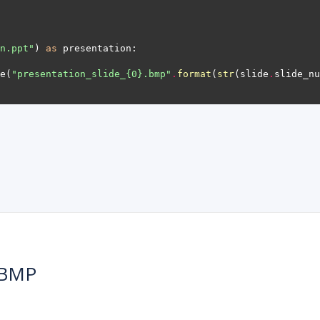
n.ppt"
) 
as
e(
"presentation_slide_
{0}
.bmp"
.
format
(
str
(slide
.
slide_nu
 BMP
。