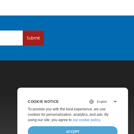
Submit
COOKIE NOTICE
Pricing
To provide you with the best experience, we use
cookies for personalization, analytics, and ads. By
Paid Support
using our site, you agree to
our cookie policy
.
About
ACCEPT