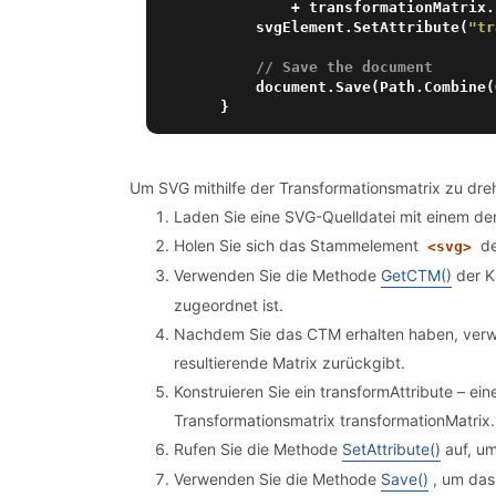
            + transformationMatri
        svgElement.SetAttribute(
"tr
// Save the document
        document.Save(Path.Combi
Um SVG mithilfe der Transformationsmatrix zu drehe
Laden Sie eine SVG-Quelldatei mit einem de
Holen Sie sich das Stammelement
de
<svg>
Verwenden Sie die Methode
GetCTM()
der K
zugeordnet ist.
Nachdem Sie das CTM erhalten haben, ver
resultierende Matrix zurückgibt.
Konstruieren Sie ein transformAttribute – e
Transformationsmatrix transformationMatrix.
Rufen Sie die Methode
SetAttribute()
auf, um
Verwenden Sie die Methode
Save()
, um das 