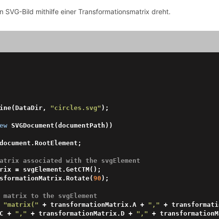
 SVG-Bild mithilfe einer Transformationsmatrix dreht.
ine(DataDir, 
"circles.svg"
);

ew
 SVGDocument(documentPath))

atrix associated with the svgElement
transformationMatrix.Rotate(
90
);

 matrix to the svgElement
 
"matrix("
 + transformationMatrix.A + 
","
 + transformati
x.C + 
","
 + transformationMatrix.D + 
","
 + transformationM