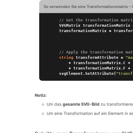
So verwenden Sie eine Transformationsmatrix –
// Get the transformation matri
    SVGMatrix transformationMatrix = svgElement.GetCTM();

    transformationMatrix = transf
// Apply the transformation mat
string
 transformAttribute = 
"ma
        + transformationMatrix.C + 
        + transformationMatrix.F + 
    svgElement.SetAttribute(
"transf
Notiz:
Um das
gesamte SVG-Bild
zu transformiere
Um eine Transformation auf ein Element in 