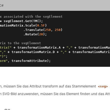
 C#
x associated with the svgElement
ormationMatrix.Scale(
0.5F
)

                                               .Translate(
250
, 
250
)

                                               .Rotate(
20
);

rix to the svgElement
trix("
 + transformationMatrix.A + 
","
 + transformationMa
","
 + transformationMatrix.D + 
","
 + transformationMatri
")"
;

orm"
n, müssen Sie das Attribut transform auf das Stammelement
<svg>
ein SVG-Bild anzuwenden, müssen Sie das Element finden und das At