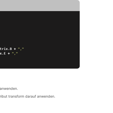
trix.B + 
","
x.E + 
","
anwenden.
tribut transform darauf anwenden.