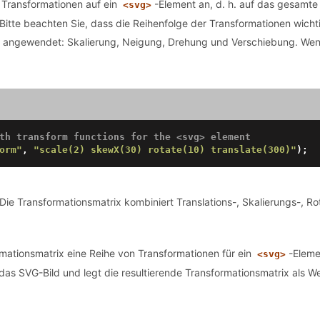
 Transformationen auf ein
-Element an, d. h. auf das gesamte
<svg>
itte beachten Sie, dass die Reihenfolge der Transformationen wicht
 angewendet: Skalierung, Neigung, Drehung und Verschiebung. Wenn 
th transform functions for the <svg> element
orm"
, 
"scale(2) skewX(30) rotate(10) translate(300)"
 Die Transformationsmatrix kombiniert Translations-, Skalierungs-, R
rmationsmatrix eine Reihe von Transformationen für ein
-Eleme
<svg>
s SVG-Bild und legt die resultierende Transformationsmatrix als Wer