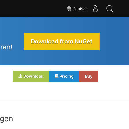
Deutsch
Download from NuGet
ren!
Download
Pricing
Buy
igen