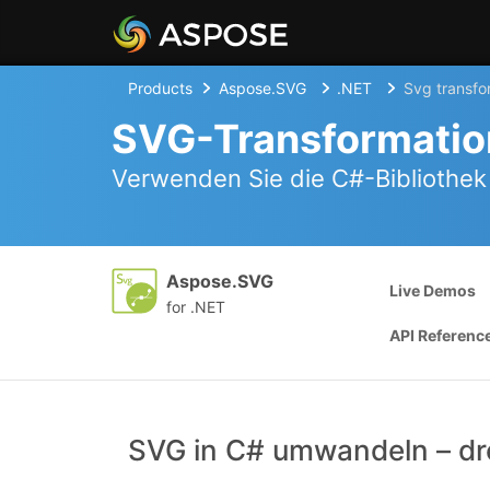
Products
Aspose.SVG
.NET
Svg transfo
SVG-Transformatio
Verwenden Sie die C#-Bibliothek
Aspose.SVG
Live Demos
for .NET
API Referenc
SVG in C# umwandeln – dre