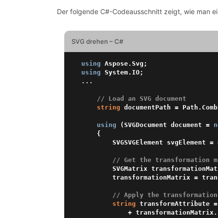
Der folgende C#-Codeausschnitt zeigt, wie man ein
SVG drehen – C#
using
using
 System.IO;

...

// Load an SVG document
string
 documentPath = Path.Comb
using
 (SVGDocument document = 
n
    {

        SVGSVGElement svgElement = document.RootElement;

// Get the transformation m
        SVGMatrix transformationMatrix = svgElement.GetCTM();

        transformationMatrix = 
// Apply the transformation
string
 transformAttribute =
            + transformationMatri