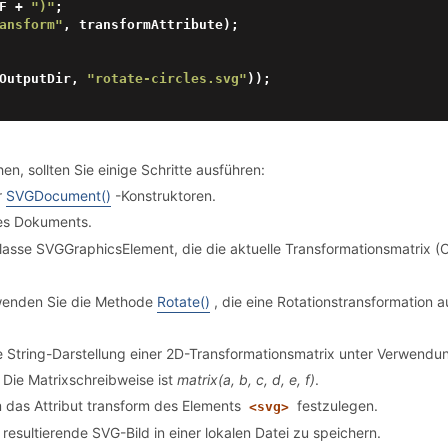
x.F + 
")"
;

ansform"
, transformAttribute);

ne(OutputDir, 
"rotate-circles.svg"
));

n, sollten Sie einige Schritte ausführen:
r
SVGDocument()
-Konstruktoren.
s Dokuments.
lasse SVGGraphicsElement, die die aktuelle Transformationsmatrix 
wenden Sie die Methode
Rotate()
, die eine Rotationstransformation au
ine String-Darstellung einer 2D-Transformationsmatrix unter Verwendu
 Die Matrixschreibweise ist
matrix(a, b, c, d, e, f)
.
 das Attribut transform des Elements
festzulegen.
<svg>
resultierende SVG-Bild in einer lokalen Datei zu speichern.