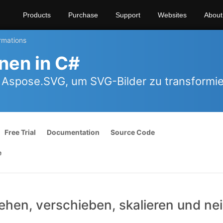
Products
Purchase
Support
Websites
About
rmations
nen in C#
 Aspose.SVG, um SVG-Bilder zu transformie
Free Trial
Documentation
Source Code
e
hen, verschieben, skalieren und ne