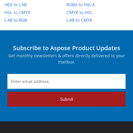
HEX to LAB
RGBA to HSLA
HSL to CMYK
CMYK to HSL
LAB to RGB
LAB to CMYK
Subscribe to Aspose Product Updates
Get monthly newsletters & offers directly delivered to your
mailbox.
Submit