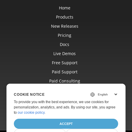
Home
Products
New Releases
Pricing
Docs
Live Demos
Free Support
Paid Support
Paid Consulting
Blog
COOKIE NOTICE
Websites
To provide you with the best experience, we use cookies for
personalization, analytics, and ads. By using our site, you agree
About
to
our cookie policy
.
ACCEPT