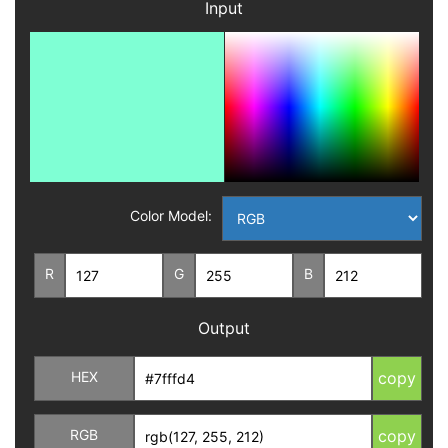
Input
Color Model:
R
G
B
Output
HEX
copy
RGB
copy