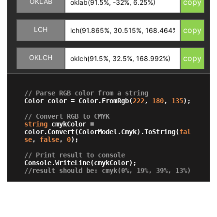
OKLAB
copy
LCH
copy
OKLCH
copy
// Parse RGB color from a string
Color color = Color.FromRgb(
222
, 
180
, 
135
);

// Convert RGB to CMYK 
string
 cmykColor = 
color.Convert(ColorModel.Cmyk).ToString(
fal
se
, 
false
, 
0
);

// Print result to console
//result should be: cmyk(0%, 19%, 39%, 13%)