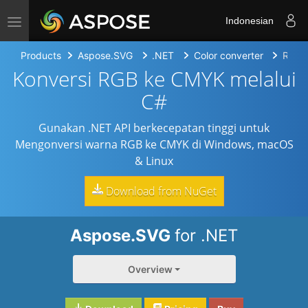
Toggle navigation
Indonesian
Products
Aspose.SVG
.NET
Color converter
RGB 
Konversi RGB ke CMYK melalui
C#
Gunakan .NET API berkecepatan tinggi untuk
Mengonversi warna RGB ke CMYK di Windows, macOS
& Linux
Download from NuGet
Aspose.SVG
for .NET
Overview