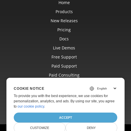
Home
Products
New Releases
Pricing
Docs
Live Demos
Free Support
Paid Support
Paid Consulting
Blog
COOKIE NOTICE
Websites
To provide you with the best experience, we use cookies for
personalization, analytics, and ads. By using our site, you agree
About
to
our cookie policy
.
ACCEPT
CUSTOMIZE
DENY