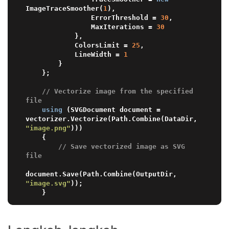
ImageTraceSmoother(
1
),

                ErrorThreshold = 
30
,

                MaxIterations = 
30
            },

            ColorsLimit = 
25
,

            LineWidth = 
1
        }

    };

// Vectorize image from the specified 
file
using
 (SVGDocument document = 
vectorizer.Vectorize(Path.Combine(DataDir, 
"image.png"
)))

    {

// Save vectorized image as SVG 
file
document.Save(Path.Combine(OutputDir, 
"image.svg"
));
