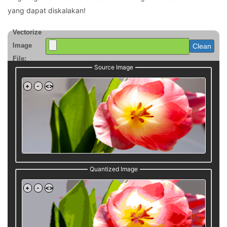
yang dapat diskalakan!
Vectorize
Image
Clean
File:
Source Image
Quantized Image