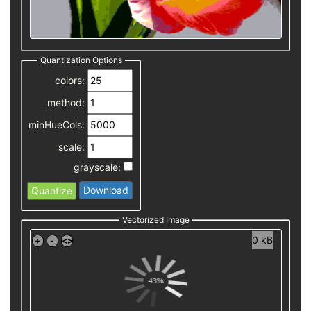
Quantization Options
colors:
method:
minHueCols:
scale:
grayscale:
Download
Quantize
Vectorized Image
0 kB