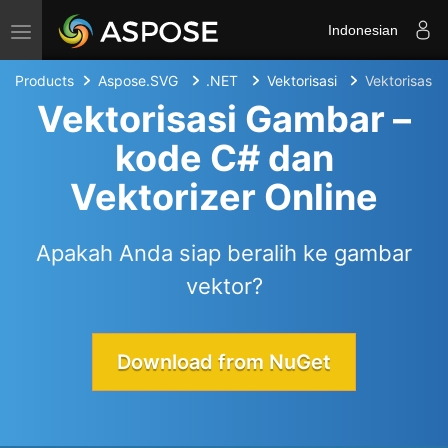
Toggle navigation
Indonesian
Products
Aspose.SVG
.NET
Vektorisasi
Vektorisasi
Vektorisasi Gambar –
kode C# dan
Vektorizer Online
Apakah Anda siap beralih ke gambar
vektor?
Download from NuGet