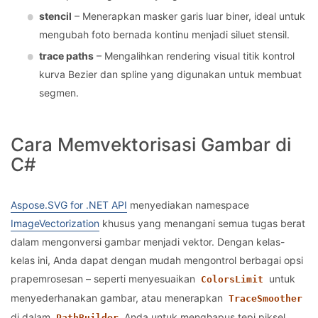
stencil
– Menerapkan masker garis luar biner, ideal untuk
mengubah foto bernada kontinu menjadi siluet stensil.
trace paths
– Mengalihkan rendering visual titik kontrol
kurva Bezier dan spline yang digunakan untuk membuat
segmen.
Cara Memvektorisasi Gambar di
C#
Aspose.SVG for .NET API
menyediakan namespace
ImageVectorization
khusus yang menangani semua tugas berat
dalam mengonversi gambar menjadi vektor. Dengan kelas-
kelas ini, Anda dapat dengan mudah mengontrol berbagai opsi
prapemrosesan – seperti menyesuaikan
untuk
ColorsLimit
menyederhanakan gambar, atau menerapkan
TraceSmoother
di dalam
Anda untuk menghapus tepi piksel
PathBuilder