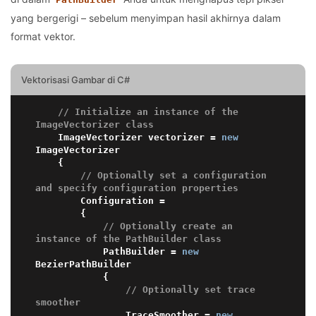
yang bergerigi – sebelum menyimpan hasil akhirnya dalam
format vektor.
Vektorisasi Gambar di C#
// Initialize an instance of the 
ImageVectorizer class
    ImageVectorizer vectorizer = 
new
ImageVectorizer

    {

// Optionally set a configuration 
and specify configuration properties
        Configuration =

        {

// Optionally create an 
instance of the PathBuilder class
            PathBuilder = 
new
BezierPathBuilder 

            {

// Optionally set trace 
smoother
                TraceSmoother = 
new