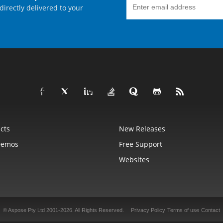
directly delivered to your
cts
New Releases
Demos
Free Support
Websites
© Aspose Pty Ltd 2001-2026.
All Rights Reserved.
Privacy Policy
Terms of use
Contact