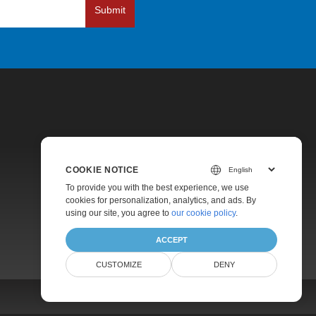
Submit
COOKIE NOTICE
Pricing
To provide you with the best experience, we use
cookies for personalization, analytics, and ads. By
Paid Support
using our site, you agree to
our cookie policy
.
About
ACCEPT
CUSTOMIZE
DENY