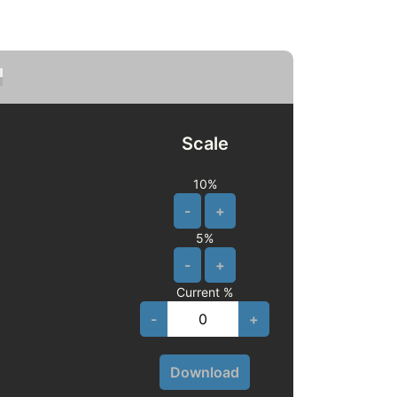
Scale
10%
-
+
5%
-
+
Current %
-
+
Download