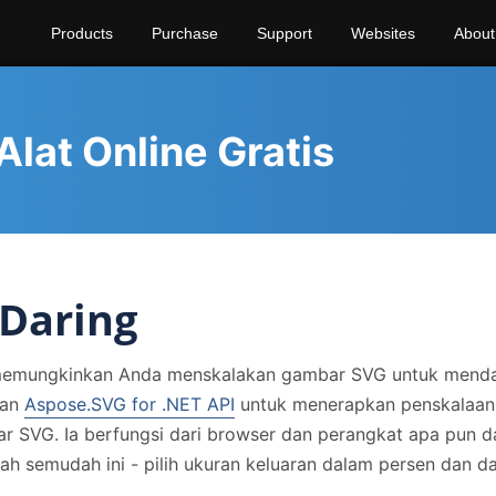
Products
Purchase
Support
Websites
About
lat Online Gratis
Daring
memungkinkan Anda menskalakan gambar SVG untuk mendapat
kan
Aspose.SVG for .NET API
untuk menerapkan penskalaan
 SVG. Ia berfungsi dari browser dan perangkat apa pun 
ah semudah ini - pilih ukuran keluaran dalam persen dan