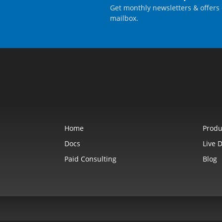
Get monthly newsletters & offers 
mailbox.
Home
Produ
Docs
Live 
Paid Consulting
Blog