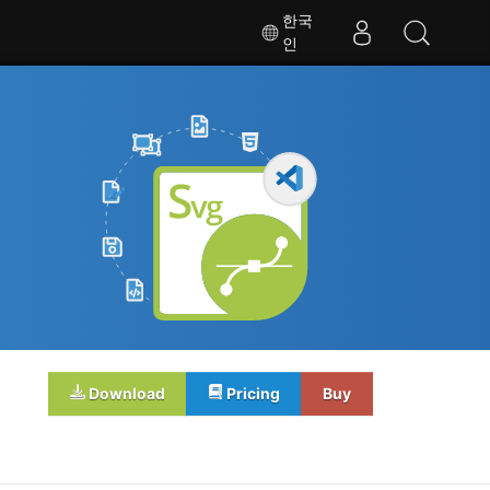
한국
인
Download
Pricing
Buy