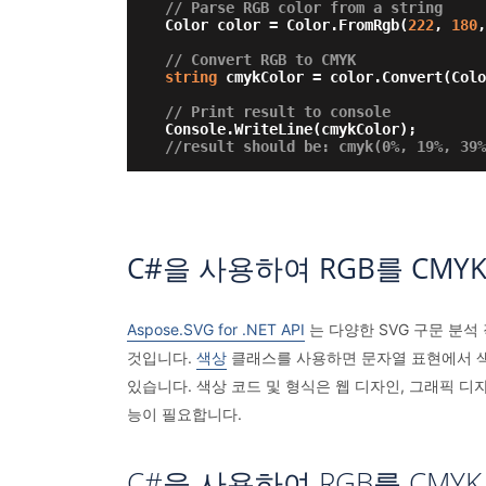
// Parse RGB color from a string
Color color = Color.FromRgb(
222
, 
180
,
// Convert RGB to CMYK 
string
 cmykColor = color.Convert(Colo
// Print result to console
//result should be: cmyk(0%, 19%, 39%
C#을 사용하여 RGB를 CMY
Aspose.SVG for .NET API
는 다양한 SVG 구문 분석
것입니다.
색상
클래스를 사용하면 문자열 표현에서 색상(예: 
있습니다. 색상 코드 및 형식은 웹 디자인, 그래픽 디
능이 필요합니다.
C#을 사용하여 RGB를 CMY