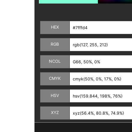
HEX
RGB
NCOL
CMYK
HSV
XYZ