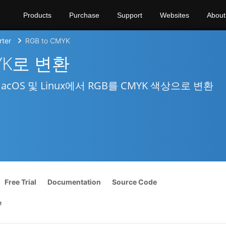
Products
Purchase
Support
Websites
About
rter
RGB to CMYK
YK로 변환
 macOS 및 Linux에서 RGB를 CMYK 색상으로 변환
Free Trial
Documentation
Source Code
e