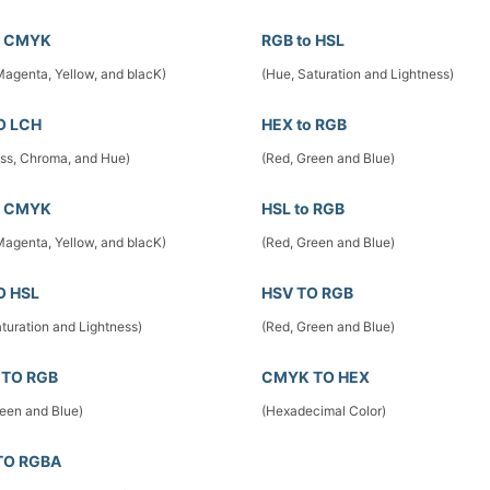
o CMYK
RGB to HSL
Magenta, Yellow, and blacK)
(Hue, Saturation and Lightness)
O LCH
HEX to RGB
ess, Chroma, and Hue)
(Red, Green and Blue)
o CMYK
HSL to RGB
Magenta, Yellow, and blacK)
(Red, Green and Blue)
O HSL
HSV TO RGB
turation and Lightness)
(Red, Green and Blue)
TO RGB
CMYK TO HEX
reen and Blue)
(Hexadecimal Color)
TO RGBA