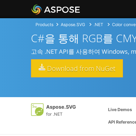
Products
Aspose.SVG
.NET
Color conve
C#을 통해 RGB를 CM
고속 .NET API를 사용하여 Windows,
Download from NuGet
Aspose.SVG
Live Demos
for .NET
API Referenc