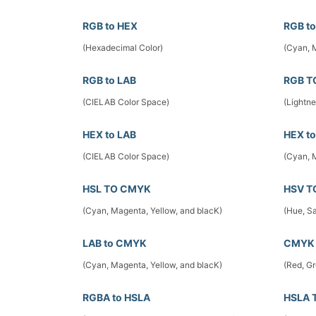
RGB to HEX
RGB t
(Hexadecimal Color)
(Cyan, 
RGB to LAB
RGB T
(CIELAB Color Space)
(Lightn
HEX to LAB
HEX t
(CIELAB Color Space)
(Cyan, 
HSL TO CMYK
HSV T
(Cyan, Magenta, Yellow, and blacK)
(Hue, Sa
LAB to CMYK
CMYK 
(Cyan, Magenta, Yellow, and blacK)
(Red, G
RGBA to HSLA
HSLA 