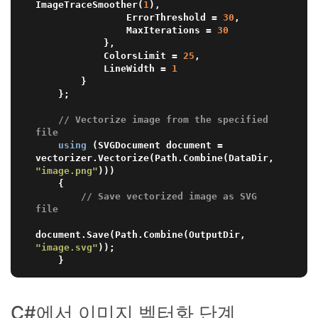
ImageTraceSmoother(
1
),

                ErrorThreshold = 
30
,

                MaxIterations = 
30
            },

            ColorsLimit = 
25
,

            LineWidth = 
1
        }

    };

// Vectorize image from the specified 
file
using
 (SVGDocument document = 
vectorizer.Vectorize(Path.Combine(DataDir, 
"image.png"
)))

    {

// Save vectorized image as SVG 
file
document.Save(Path.Combine(OutputDir, 
"image.svg"
));

C#에서 이미지 벡터화 단계