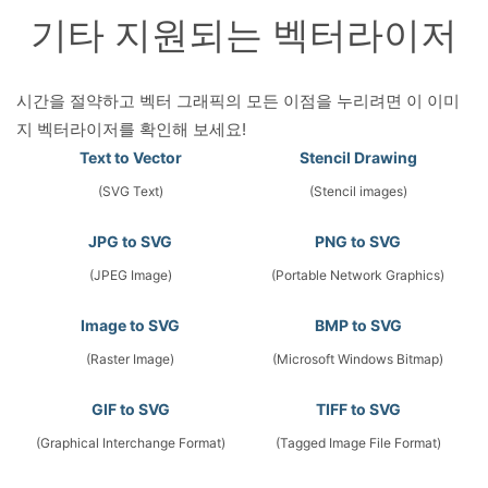
기타 지원되는 벡터라이저
시간을 절약하고 벡터 그래픽의 모든 이점을 누리려면 이 이미
지 벡터라이저를 확인해 보세요!
Text to Vector
Stencil Drawing
(SVG Text)
(Stencil images)
JPG to SVG
PNG to SVG
(JPEG Image)
(Portable Network Graphics)
Image to SVG
BMP to SVG
(Raster Image)
(Microsoft Windows Bitmap)
GIF to SVG
TIFF to SVG
(Graphical Interchange Format)
(Tagged Image File Format)