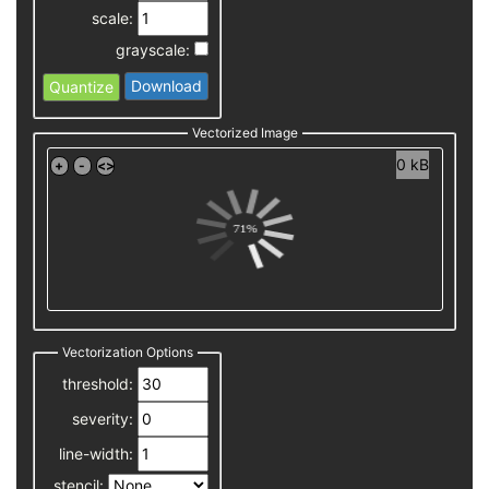
scale:
grayscale:
Download
Quantize
Vectorized Image
0 kB
Vectorization Options
threshold:
severity:
line-width:
stencil: