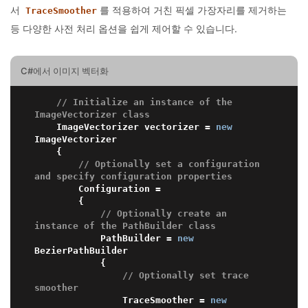
서
를 적용하여 거친 픽셀 가장자리를 제거하는
TraceSmoother
등 다양한 사전 처리 옵션을 쉽게 제어할 수 있습니다.
C#에서 이미지 벡터화
// Initialize an instance of the 
ImageVectorizer class
    ImageVectorizer vectorizer = 
new
ImageVectorizer

    {

// Optionally set a configuration 
and specify configuration properties
        Configuration =

        {

// Optionally create an 
instance of the PathBuilder class
            PathBuilder = 
new
BezierPathBuilder 

            {

// Optionally set trace 
smoother
                TraceSmoother = 
new