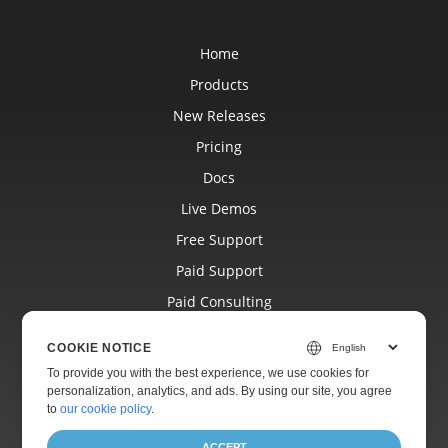
Home
Products
New Releases
Pricing
Docs
Live Demos
Free Support
Paid Support
Paid Consulting
Blog
COOKIE NOTICE
Websites
To provide you with the best experience, we use cookies for
personalization, analytics, and ads. By using our site, you agree
About
to
our cookie policy
.
ACCEPT