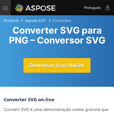
Toggle navigation
Português
Products
Aspose.SVG
Conversion
Converter SVG para
PNG – Conversor SVG
Download from NuGet
Converter SVG on-line
Convert SVG é uma demonstração online gratuita que