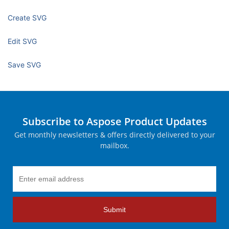
Create SVG
Edit SVG
Save SVG
Subscribe to Aspose Product Updates
Get monthly newsletters & offers directly delivered to your
mailbox.
Submit