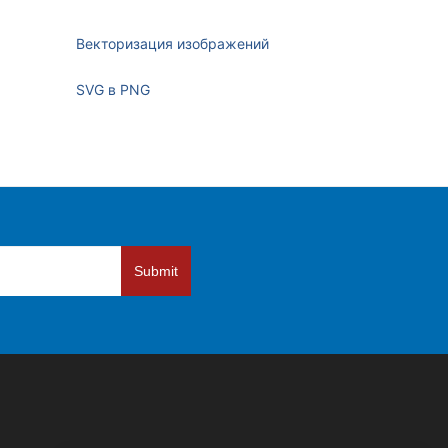
Векторизация изображений
SVG в PNG
Submit