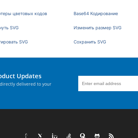
ртеры цветовых кодов
Base64 Кодирование
нуть SVG
Изменить размер SVG
тировать SVG
Сохранить SVG
roduct Updates
directly delivered to your