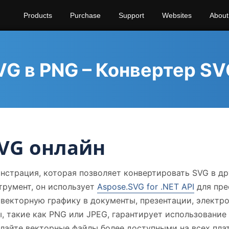
Products
Purchase
Support
Websites
About
G в PNG – Конвертер SV
VG онлайн
онстрация, которая позволяет конвертировать SVG в д
трумент, он использует
Aspose.SVG for .NET API
для пре
векторную графику в документы, презентации, электрон
 такие как PNG или JPEG, гарантирует использование 
айте векторные файлы более доступными на всех плат