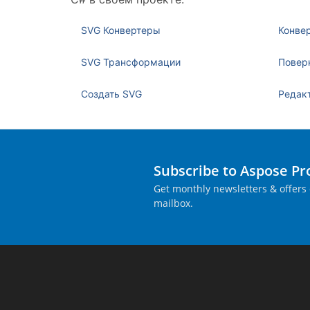
SVG Конвертеры
Конве
SVG Трансформации
Повер
Создать SVG
Редак
Subscribe to Aspose P
Get monthly newsletters & offers 
mailbox.