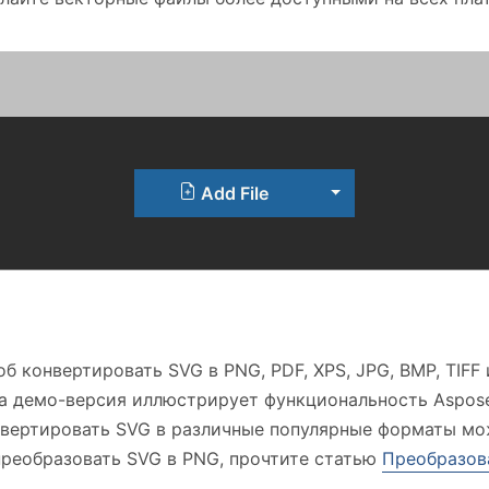
Toggle Dropdown
Add File
б конвертировать SVG в PNG, PDF, XPS, JPG, BMP, TIFF 
ша демо-версия иллюстрирует функциональность Aspose.
онвертировать SVG в различные популярные форматы м
преобразовать SVG в PNG, прочтите статью
Преобразов