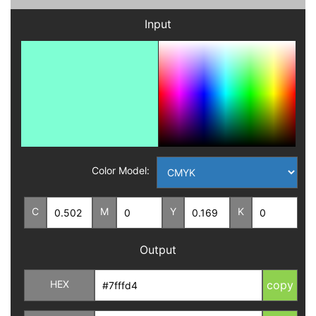
Input
Color Model:
C
M
Y
K
Output
HEX
copy