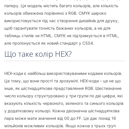
паперу. Ця модель містить багато кольорів, але кількість
кольорів обмежена порівняно з RGB. CMYK широко
використовується під час створення дизайнів для друку,
щоб гарантувати точність бажаних кольорів, а не для
таблиць стилів чи HTML. CMYK не підтримується в HTML,
але пропонується як новий стандарт у CSS4.
Що таке колір HEX?
HEX-коди є найбільш використовуваними кодами кольорів.
Це тому, що вони прості та зрозумілі. HEX-коди – це не що
інше, як шістнадцяткове представлення RGB. Шестизначне
число кольору структуровано у три групи по дві цифри, які
вказують кількість червоного, зеленого та синього кольорів
у додатковому кольорі. Кожна двозначна шістнадцяткова
пара може мати значення від 00 до FF. Це дає понад 16
мільйонів можливих кольорів. Якщо кожна з трьох груп