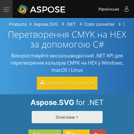
Toggle navigation
Українська
Products
Aspose.SVG
.NET
Color converter
CMYK
Перетворення CMYK на HEX
за допомогою C#
Використовуйте високошвидкісний .NET API для
перетворення кольорів CMYK на HEX у Windows,
macOS і Linux
Download from NuGet
Aspose.SVG
for .NET
Overview