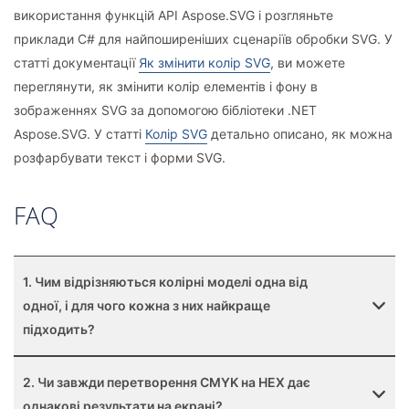
використання функцій API Aspose.SVG і розгляньте
приклади C# для найпоширеніших сценаріїв обробки SVG. У
статті документації
Як змінити колір SVG
, ви можете
переглянути, як змінити колір елементів і фону в
зображеннях SVG за допомогою бібліотеки .NET
Aspose.SVG. У статті
Колір SVG
детально описано, як можна
розфарбувати текст і форми SVG.
FAQ
1. Чим відрізняються колірні моделі одна від
одної, і для чого кожна з них найкраще
підходить?
2. Чи завжди перетворення CMYK на HEX дає
однакові результати на екрані?