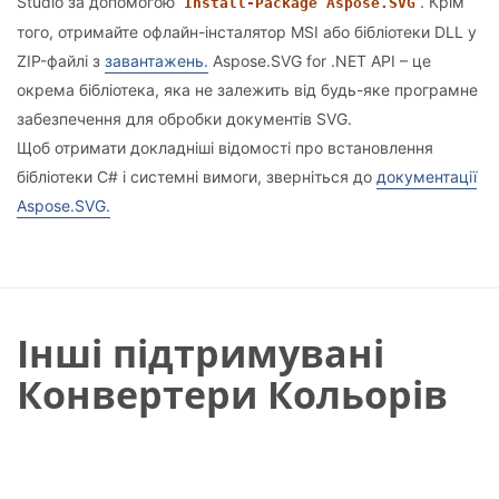
Studio за допомогою
. Крім
Install-Package Aspose.SVG
того, отримайте офлайн-інсталятор MSI або бібліотеки DLL у
ZIP-файлі з
завантажень.
Aspose.SVG for .NET API – це
окрема бібліотека, яка не залежить від будь-яке програмне
забезпечення для обробки документів SVG.
Щоб отримати докладніші відомості про встановлення
бібліотеки C# і системні вимоги, зверніться до
документації
Aspose.SVG.
Інші підтримувані
Конвертери Кольорів