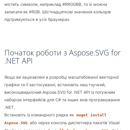
містить символи, наприклад #RRGGBB, то їх можна
записати як #RGB. Шістнадцяткові значення кольорів
підтримуються в усіх браузерах.
Початок роботи з Aspose.SVG for
.NET API
Якщо ви зацікавлені в розробці масштабованої векторної
графіки та її застосуванні, встановіть наш гнучкий,
високошвидкісний Aspose.SVG for .NET API із потужним
набором інтерфейсів для C# та інших мов програмування
.NET.
Встановіть із командного рядка як
nuget install
або через консоль диспетчера пакетів Visual
Aspose.SVG