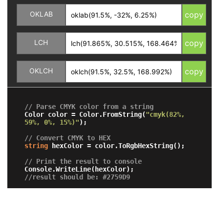
OKLAB
copy
LCH
copy
OKLCH
copy
// Parse CMYK color from a string
Color color = Color.FromString(
"cmyk(82%, 
59%, 0%, 15%)"
);

// Convert CMYK to HEX 
string
 hexColor = color.ToRgbHexString();

// Print the result to console
//result should be: #2759D9