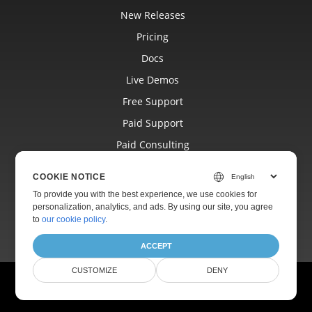
New Releases
Pricing
Docs
Live Demos
Free Support
Paid Support
Paid Consulting
Blog
COOKIE NOTICE
Websites
To provide you with the best experience, we use cookies for
personalization, analytics, and ads. By using our site, you agree
About
to
our cookie policy
.
ACCEPT
CUSTOMIZE
DENY
© Aspose Pty Ltd 2001-2026.
All Rights Reserved.
Privacy Policy
Terms of use
Contact