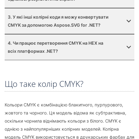
3. У які інші колірні коди я можу конвертувати
CMYK за допомогою Aspose.SVG for .NET?
4. Чи працює перетворення CMYK на HEX на
всіх платформах .NET?
Що таке колір CMYK?
Кольори CMYK є комбінацією блакитного, пурпурового,
жовтого та чорного. Ця модель відома як субтрактивна,
оскільки чорнила віднімають кольори з білого. CMYK є
однією з найпопулярніших колірних моделей. Колірна
модель CMYK використовується в друкарських фарбах для