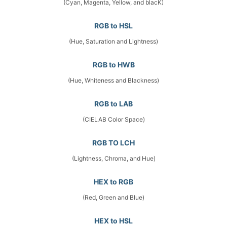
(Cyan, Magenta, Yellow, and blacK)
RGB to HSL
(Hue, Saturation and Lightness)
RGB to HWB
(Hue, Whiteness and Blackness)
RGB to LAB
(CIELAB Color Space)
RGB TO LCH
(Lightness, Chroma, and Hue)
HEX to RGB
(Red, Green and Blue)
HEX to HSL