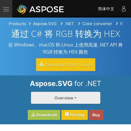
Toggle navigation
简体中文
Products
Aspose.SVG
.NET
Color converter
RGB 
通过 C# 将 RGB 转换为 HEX
在 Windows、macOS 和 Linux 上使用高速 .NET API 将
RGB 转换为 HEX 颜色
Download from NuGet
Aspose.SVG
for .NET
Overview
Download
Pricing
Buy