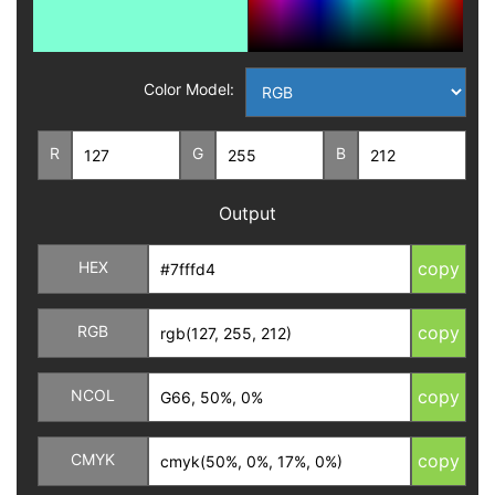
Color Model:
R
G
B
Output
HEX
copy
RGB
copy
NCOL
copy
CMYK
copy