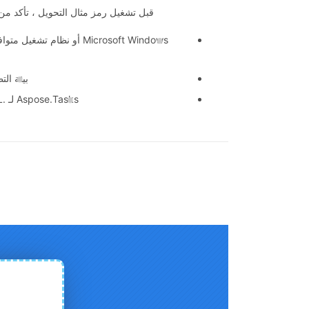
قبل تشغيل رمز مثال التحويل ، تأكد من أ
بيئة التطوير مثل o
Aspose.Tasks لـ .NET DLL المشار إليها في مشروعك.