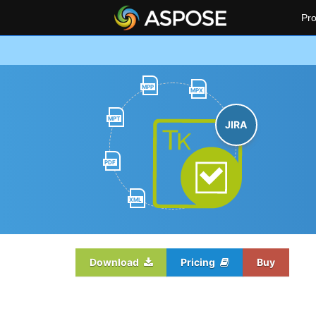
Pro
MPP
MPX
MPT
JIRA
PDF
XML
Download
Pricing
Buy