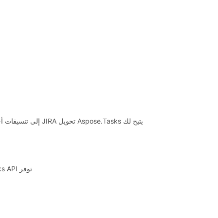
يتيح لك Aspose.Tasks تحويل JIRA إلى تنسيقات أخرى بأي طريقة - عبر الإنترنت أو برمجيًا. يمكنك تحويل JIRA في الوقت الفعلي باستخدام
توفر Aspose.Tasks API نطاقًا واسعًا من تحويلات JIRA إلى التنسيقات الشائعة ، مثل MPP و MPX و XLS و XLSX و BMP و JPEG و TIFF وغيرها.