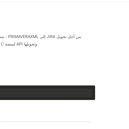
من أجل تحويل JIRA إلى PRIMAVERAXML ، سنستخدم ملفات
وتحويلها API لمنصة C #. فتح