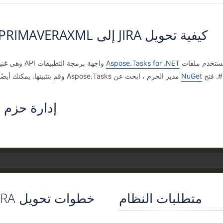
كيفية تحويل JIRA إلى PRIMAVERAXML باستخدام حل API لـ C # .NET
Aspose.Tasks for .NET
واجهة برمجة 
NuGet
مدير الحزم ، ابحث عن Aspose.Tasks وقم بتثبيتها. يمكنك أيضًا استخدام الأمر التالي من Package Manager Console.
إدارة حزم NuGet مع حزمة Visual Studio
متطلبات النظام