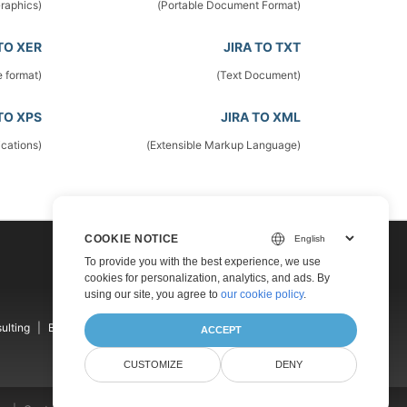
(Portable Network Graphics)
(Portable Document Format)
TO XER
JIRA TO TXT
(XER file format)
(Text Document)
TO XPS
JIRA TO XML
(XML Paper Specifications)
(Extensible Markup Language)
COOKIE NOTICE
To provide you with the best experience, we use
cookies for personalization, analytics, and ads. By
using our site, you agree to
our cookie policy
.
ulting
Blog
Websites
About
ACCEPT
CUSTOMIZE
DENY