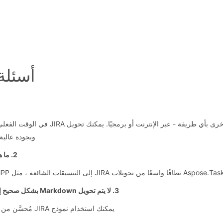
أسئلة 
وبجودة عالية. تحميل وتحويل A
2. ما هي تنسيقات الملفات الأخرى التي يمكنني تحويل JIRA إليها؟
3. لا يتم تحويل Markdown بشكل صحيح إلى JIRA. كيف يمكنني تحويل MD إلى JIRA بشكل صحيح؟
يمكنك استخدام نموذج JIRA مُحسَّن من خلال تعيين نموذج التصعيد على: {{details_custom_jira}}.