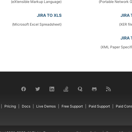
(eXtensible Markup Language)
JIRA TO XLS
JIRA 
(Microsoft Excel Spreadsheet)
JIRA 
Pricing
Docs
Live Demos
Free Support
Paid Support
Paid Cons