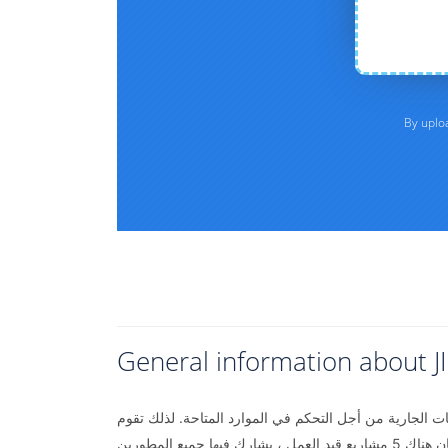
General information about J
يات الجارية من أجل التحكم في الموارد المتاحة. لذلك تقوم
JIRA بتتبع المشاريع والموظفين المعنيين. في JIRA ، يمكن لمدير المشروع توزيع الموظفين وفقًا للمهام المعينة. على سبيل المثال ، إذا كان هناك 5 مشاريع قيد العمل ، يشارك فيها جميع المطورين