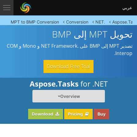
عربي
MPT to BMP Conversion
Conversion
.NET
Aspose.Tas
تحويل MPT إلى BMP
تصدير MPT إلى BMP على .NET Framework و Mono و COM
Interop.
Download Free Trial
Aspose.Tasks
for .NET
Overview
Download
Pricing
Buy