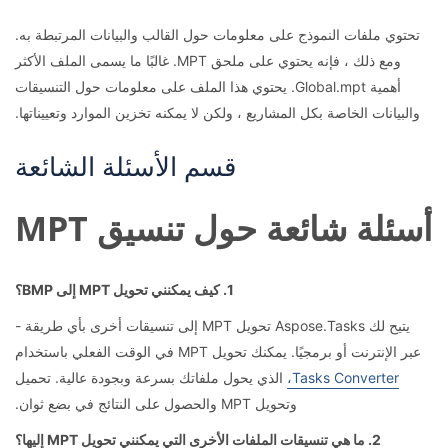
تحتوي ملفات النموذج على معلومات حول القالب والبيانات المرتبطة به.
ومع ذلك ، فإنه يحتوي على ملحق MPT. غالبًا ما يسمى الملف الأكثر
أهمية Global.mpt. يحتوي هذا الملف على معلومات حول التنسيقات
والبيانات الخاصة بكل المشاريع ، ولكن لا يمكنه تخزين الموارد وتعييناتها.
قسم الأسئلة الشائعة
أسئلة شائعة حول تنسيق MPT
1. كيف يمكنني تحويل MPT إلى BMP؟
يتيح لك Aspose.Tasks تحويل MPT إلى تنسيقات أخرى بأي طريقة -
عبر الإنترنت أو برمجيًا. يمكنك تحويل MPT في الوقت الفعلي باستخدام
Tasks Converter،
الذي يحول ملفاتك بسرعة وبجودة عالية. تحميل
وتحويل MPT والحصول على النتائج في بضع ثوان.
2. ما هي تنسيقات الملفات الأخرى التي يمكنني تحويل MPT إليها؟