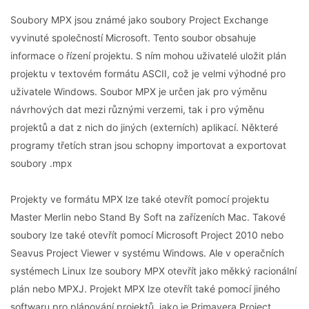
Soubory MPX jsou známé jako soubory Project Exchange
vyvinuté společností Microsoft. Tento soubor obsahuje
informace o řízení projektu. S ním mohou uživatelé uložit plán
projektu v textovém formátu ASCII, což je velmi výhodné pro
uživatele Windows. Soubor MPX je určen jak pro výměnu
návrhových dat mezi různými verzemi, tak i pro výměnu
projektů a dat z nich do jiných (externích) aplikací. Některé
programy třetích stran jsou schopny importovat a exportovat
soubory .mpx
Projekty ve formátu MPX lze také otevřít pomocí projektu
Master Merlin nebo Stand By Soft na zařízeních Mac. Takové
soubory lze také otevřít pomocí Microsoft Project 2010 nebo
Seavus Project Viewer v systému Windows. Ale v operačních
systémech Linux lze soubory MPX otevřít jako měkký racionální
plán nebo MPXJ. Projekt MPX lze otevřít také pomocí jiného
softwaru pro plánování projektů, jako je Primavera Project.