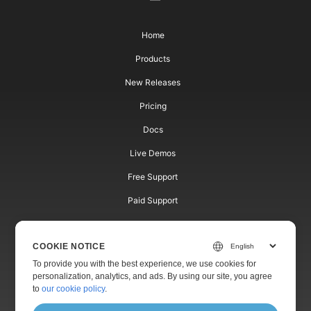
Home
Products
New Releases
Pricing
Docs
Live Demos
Free Support
Paid Support
Paid Consulting
COOKIE NOTICE
Blog
To provide you with the best experience, we use cookies for
Websites
personalization, analytics, and ads. By using our site, you agree
to
our cookie policy
.
About