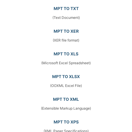
MPT TO TXT
(Text Document)
MPT TO XER
(XER file format)
MPT TO XLS
(Microsoft Excel Spreadsheet)
MPT TO XLSX
(OOXML Excel File)
MPT TO XML
(Extensible Markup Language)
MPT TO XPS
(XML Paper Specifications)