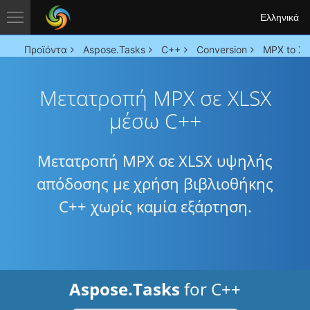
Ελληνικά
Προϊόντα
Aspose.Tasks
C++
Conversion
MPX to XL
Μετατροπή MPX σε XLSX
μέσω C++
Μετατροπή MPX σε XLSX υψηλής
απόδοσης με χρήση βιβλιοθήκης
C++ χωρίς καμία εξάρτηση.
Aspose.Tasks
for C++