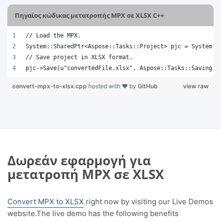
Πηγαίος κώδικας μετατροπής MPX σε XLSX C++
// Load the MPX.
System::SharedPtr<Aspose::Tasks::Project> pjc = System::
// Save project in XLSX format.
pjc->Save(u"convertedFile.xlsx", Aspose::Tasks::Saving::
convert-mpx-to-xlsx.cpp
hosted with ❤ by
GitHub
view raw
Δωρεάν εφαρμογή για
μετατροπή MPX σε XLSX
Convert MPX to XLSX
right now by visiting our Live Demos
website.The live demo has the following benefits