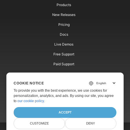
Products
New Releases
Pricing
Docs
Live Demos
Free Support
Paid Support
Paid Consulting
COOKIE NOTICE
Blog
To provide you with the best experience, we use cookies for
Websites
personalization, analytics, and ads. By using our site, you agree
to
our cookie policy
.
About
ACCEPT
CUSTOMIZE
DENY
© Aspose Pty Ltd 2001-2026. All Rights Reserved.