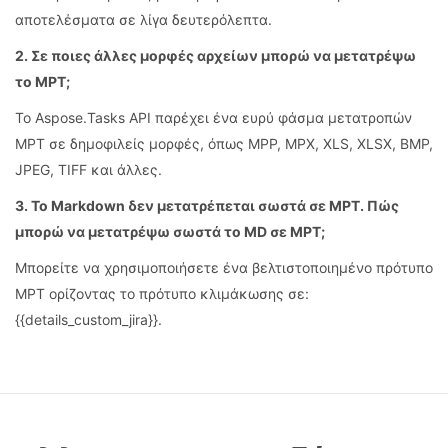
αποτελέσματα σε λίγα δευτερόλεπτα.
2. Σε ποιες άλλες μορφές αρχείων μπορώ να μετατρέψω
το MPT;
Το Aspose.Tasks API παρέχει ένα ευρύ φάσμα μετατροπών
MPT σε δημοφιλείς μορφές, όπως MPP, MPX, XLS, XLSX, BMP,
JPEG, TIFF και άλλες.
3. Το Markdown δεν μετατρέπεται σωστά σε MPT. Πώς
μπορώ να μετατρέψω σωστά το MD σε MPT;
Μπορείτε να χρησιμοποιήσετε ένα βελτιστοποιημένο πρότυπο
MPT ορίζοντας το πρότυπο κλιμάκωσης σε:
{{details_custom_jira}}.