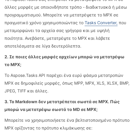
άλλες μορφές με οποιονδήποτε τρόπο - διαδικτυακά ή μέσω
προγραμματισμού. Μπορείτε να μετατρέψετε το MPX σε
πραγματικό χρόνο χρησιμοποιώντας το
Tasks Converter,
που
μεταμορφώνει τα αρχεία σας γρήγορα και με υψηλή
ποιότητα. Ανεβάστε, μετατρέψτε το MPX και λάβετε
αποτελέσματα σε λίγα δευτερόλεπτα.
2. Σε ποιες άλλες μορφές αρχείων μπορώ να μετατρέψω
το MPX;
Το Aspose.Tasks API παρέχει ένα ευρύ φάσμα μετατροπών
MPX σε δημοφιλείς μορφές, όπως MPP, MPX, XLS, XLSX, BMP,
JPEG, TIFF και άλλες.
3. Το Markdown δεν μετατρέπεται σωστά σε MPX. Πώς
μπορώ να μετατρέψω σωστά το MD σε MPX;
Μπορείτε να χρησιμοποιήσετε ένα βελτιστοποιημένο πρότυπο
MPX ορίζοντας το πρότυπο κλιμάκωσης σε: