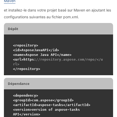
Maven
et installez-le dans votre projet basé sur Maven en ajoutant les
configurations suivantes au fichier pom.xml.
Dépôt
<repository>

<id>AsposeJavaAPI</id>

<name>Aspose Java API</name>

<url>https:
//repository.aspose.com/repo/</u
rl>
Dépendance
<dependency>

<groupId>com.aspose</groupId>

<artifactId>aspose-tasks</artifactId>

<version>version of aspose-tasks 
API</version>
