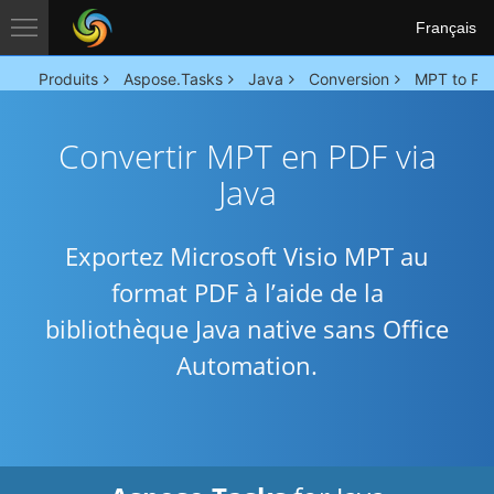
Français
Produits
Aspose.Tasks
Java
Conversion
MPT to PD
Convertir MPT en PDF via
Java
Exportez Microsoft Visio MPT au
format PDF à l’aide de la
bibliothèque Java native sans Office
Automation.