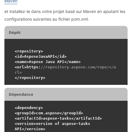
Maven
et installez-le dans votre projet basé sur Maven en ajoutant les
configurations suivantes au fichier pom.xml.
Dépôt
<repository>

<id>AsposeJavaAPI</id>

<name>Aspose Java API</name>

<url>https:
//repository.aspose.com/repo/</u
rl>
Dépendance
<dependency>

<groupId>com.aspose</groupId>

<artifactId>aspose-tasks</artifactId>

<version>version of aspose-tasks 
API</version>
