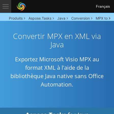
Français
Produits
Aspose.Tasks
Java
Conversion
MPX to XM
Convertir MPX en XML via
Java
Exportez Microsoft Visio MPX au
format XML à l’aide de la
bibliothèque Java native sans Office
Automation.