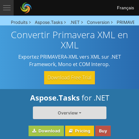
Français
Produits
Aspose.Tasks
.NET
Conversion
PRIMAVERA
Convertir Primavera XML en
XML
Exportez PRIMAVERA-XML vers XML sur .NET
Framework, Mono et COM Interop.
Download Free Trial
Aspose.Tasks
for .NET
Overview
Download
Pricing
Buy