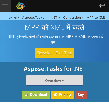
हिन्दी
उत्पादों
Aspose.Tasks
.NET
Conversion
MPP to XML C
MPP को XML में बदलें
.NET फ्रेमवर्क, मोनो और कॉम इंटरऑप पर MPP से XML पर एक्सपोर्ट
करें।
Download Free Trial
Aspose.Tasks
for .NET
Overview
Download
Pricing
Buy