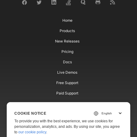
Home
Products
New Releases
Pricing
Docs
Live Demos
Free Support
Paid Support
Paid Consulting
COOKIE NOTICE
Blog
To provide you with the best experience, we use cookies for
Websites
personalization, analytics, and ads. By using our site, you agree
to
our cookie policy
.
About