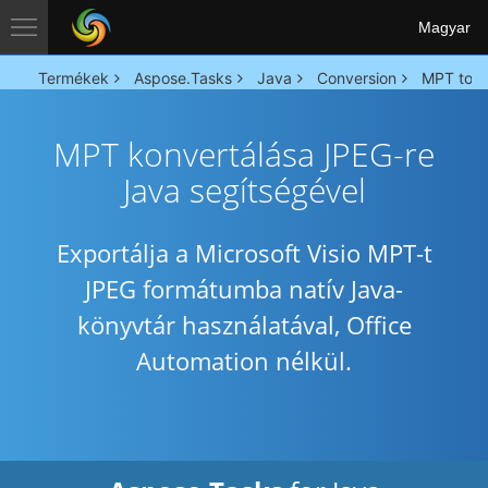
Magyar
Termékek
Aspose.Tasks
Java
Conversion
MPT to J
MPT konvertálása JPEG-re
Java segítségével
Exportálja a Microsoft Visio MPT-t
JPEG formátumba natív Java-
könyvtár használatával, Office
Automation nélkül.