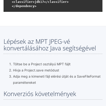
<classifier>jdk17</classifier>

Lépések az MPT JPEG-vé
konvertálásához Java segítségével
Töltse be a Project osztályú MPT fájlt
Hívja a Project.save metódust
Adja meg a kimeneti fájl elérési útját és a SaveFileFormat
paramétereket
Konverziós követelmények