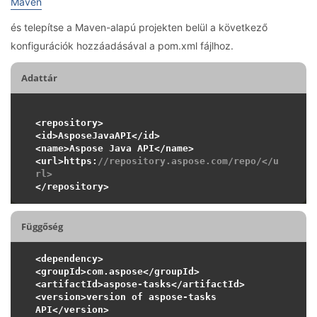
Maven
és telepítse a Maven-alapú projekten belül a következő
konfigurációk hozzáadásával a pom.xml fájlhoz.
Adattár
<repository>

<id>AsposeJavaAPI</id>

<name>Aspose Java API</name>

<url>https:
//repository.aspose.com/repo/</u
rl>
Függőség
<dependency>

<groupId>com.aspose</groupId>

<artifactId>aspose-tasks</artifactId>

<version>version of aspose-tasks 
API</version>
