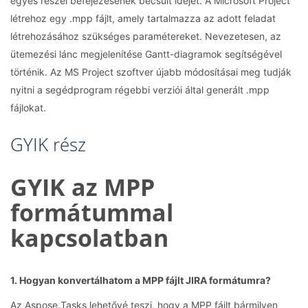
egyes részei befejezésének becsült idejét. A Microsoft Project
létrehoz egy .mpp fájlt, amely tartalmazza az adott feladat
létrehozásához szükséges paramétereket. Nevezetesen, az
ütemezési lánc megjelenítése Gantt-diagramok segítségével
történik. Az MS Project szoftver újabb módosításai meg tudják
nyitni a segédprogram régebbi verziói által generált .mpp
fájlokat.
GYIK rész
GYIK az MPP
formátummal
kapcsolatban
1. Hogyan konvertálhatom a MPP fájlt JIRA formátumra?
Az Aspose.Tasks lehetővé teszi, hogy a MPP fájlt bármilyen