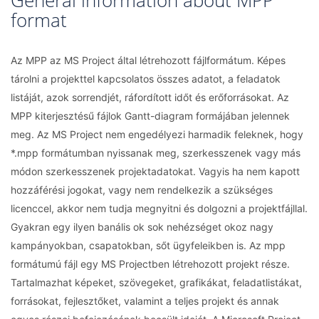
General information about MPP
format
Az MPP az MS Project által létrehozott fájlformátum. Képes
tárolni a projekttel kapcsolatos összes adatot, a feladatok
listáját, azok sorrendjét, ráfordított időt és erőforrásokat. Az
MPP kiterjesztésű fájlok Gantt-diagram formájában jelennek
meg. Az MS Project nem engedélyezi harmadik feleknek, hogy
*.mpp formátumban nyissanak meg, szerkesszenek vagy más
módon szerkesszenek projektadatokat. Vagyis ha nem kapott
hozzáférési jogokat, vagy nem rendelkezik a szükséges
licenccel, akkor nem tudja megnyitni és dolgozni a projektfájllal.
Gyakran egy ilyen banális ok sok nehézséget okoz nagy
kampányokban, csapatokban, sőt ügyfeleikben is. Az mpp
formátumú fájl egy MS Projectben létrehozott projekt része.
Tartalmazhat képeket, szövegeket, grafikákat, feladatlistákat,
forrásokat, fejlesztőket, valamint a teljes projekt és annak