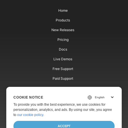
Home
Products
New Releases
Pricing
Docs
Live Demos
Free Support
Paid Support
Paid Consulting
COOKIE NOTICE
Blog
To provide you with the best experience, we use cookies for
Websites
personalization, analytics, and ads. By using our site, you agree
to
our cookie policy
.
About
ACCEPT