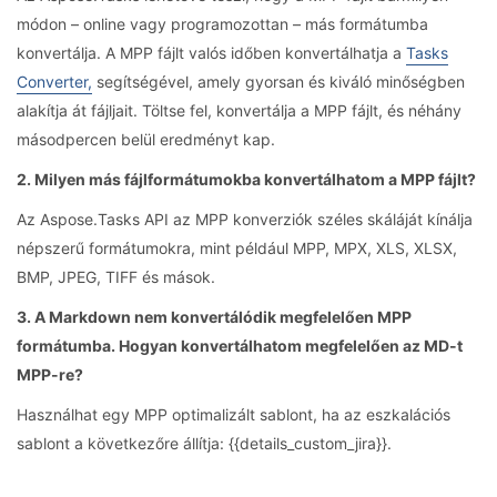
módon – online vagy programozottan – más formátumba
konvertálja. A MPP fájlt valós időben konvertálhatja a
Tasks
Converter,
segítségével, amely gyorsan és kiváló minőségben
alakítja át fájljait. Töltse fel, konvertálja a MPP fájlt, és néhány
másodpercen belül eredményt kap.
2. Milyen más fájlformátumokba konvertálhatom a MPP fájlt?
Az Aspose.Tasks API az MPP konverziók széles skáláját kínálja
népszerű formátumokra, mint például MPP, MPX, XLS, XLSX,
BMP, JPEG, TIFF és mások.
3. A Markdown nem konvertálódik megfelelően MPP
formátumba. Hogyan konvertálhatom megfelelően az MD-t
MPP-re?
Használhat egy MPP optimalizált sablont, ha az eszkalációs
sablont a következőre állítja: {{details_custom_jira}}.