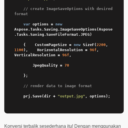
// create ImageSaveOptions with desired 
format
var
 options = 
new
Aspose.Tasks.Saving.ImageSaveOptions(Aspose
.Tasks.Saving.SaveFileFormat.JPEG)

    {    CustomPageSize = 
new
 SizeF(
2200
, 
1100
),    HorizontalResolution = 
96f
,    
VerticalResolution = 
96f
,

        JpegQuality = 
70
    };

// render data to image format
    prj.Save(dir + 
"output.jpg"
, options);

Konversi terbalik sesederhana itu! Dengan menggunakan