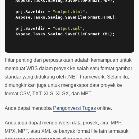
Aspose.Tasks.Saving.SaveFileFormat.PDF);

prj.Save(dir + 
"output.html"
, 
Aspose.Tasks.Saving.SaveFileFormat.HTML);

prj.Save(dir + 
"output.xml"
, 
Aspose.Tasks.Saving.SaveFileFormat.XML);    

Fitur penting dari perpustakaan adalah kemampuan untuk
membuat WBS dalam proyek ke salah satu format gambar
standar yang didukung oleh .NET Framework. Selain itu,
dimungkinkan juga untuk mengekspor data proyek ke
format CSV, TXT, XLS, XLSX, dan MPT.
Anda dapat mencoba
Pengonversi Tugas
online.
Anda juga dapat mengonversi data proyek, Jira, MPP,
MPX, MPT, atau XML ke banyak format file lain termasuk