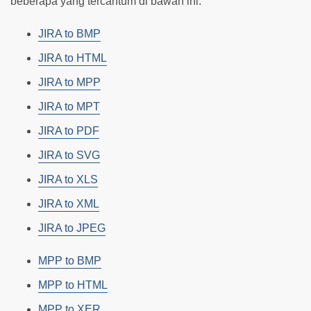
beberapa yang tercantum di bawah ini:
JIRA to BMP
JIRA to HTML
JIRA to MPP
JIRA to MPT
JIRA to PDF
JIRA to SVG
JIRA to XLS
JIRA to XML
JIRA to JPEG
MPP to BMP
MPP to HTML
MPP to XER