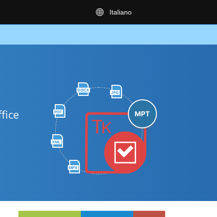
Italiano
DOCX
JPG
fice
PDF
MPT
XML
MPX