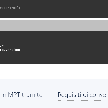
repo/</url>
>

I</version>

 in MPT tramite
Requisiti di conve