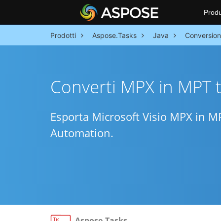
Produ
Prodotti
Aspose.Tasks
Java
Conversion
Converti MPX in MPT t
Esporta Microsoft Visio MPX in MPT
Automation.
Aspose.Tasks