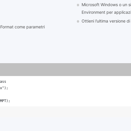
Microsoft Windows o un s
Environment per applicazi
Ottieni l’ultima versione
ileFormat come parametri
ass
x");
MPT);