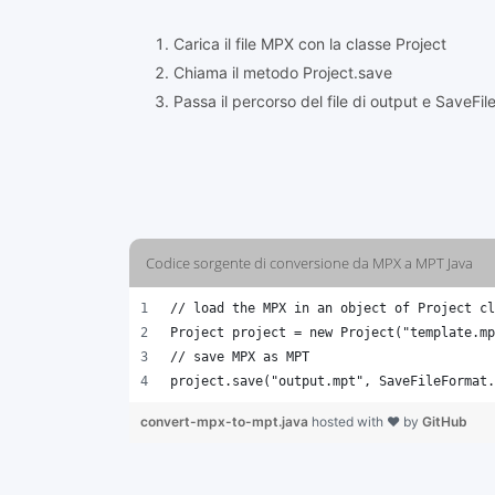
Carica il file MPX con la classe Project
Chiama il metodo Project.save
Passa il percorso del file di output e SaveF
Codice sorgente di conversione da MPX a MPT Java
// load the MPX in an object of Project cl
Project project = new Project("template.mp
// save MPX as MPT 
project.save("output.mpt", SaveFileFormat.
convert-mpx-to-mpt.java
hosted with ❤ by
GitHub