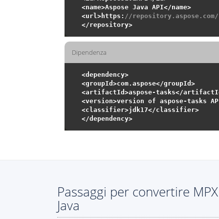
<name>Aspose Java API</name>

<url>https:
//repository.aspose.com/
Dipendenza
<dependency>

<groupId>com.aspose</groupId>

<artifactId>aspose-tasks</artifactId
<version>version of aspose-tasks AP
<classifier>jdk17</classifier>

Passaggi per convertire MPX
Java