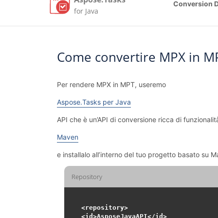
Conversion 
for Java
Come convertire MPX in M
Per rendere MPX in MPT, useremo
Aspose.Tasks per Java
API che è un’API di conversione ricca di funzionali
Maven
e installalo all’interno del tuo progetto basato s
Repository
<repository>

<id>AsposeJavaAPI</id>
