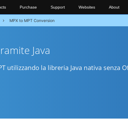
cts
Purchase
Support
Websites
About
MPX to MPT Conversion
ramite Java
 utilizzando la libreria Java nativa senza Of