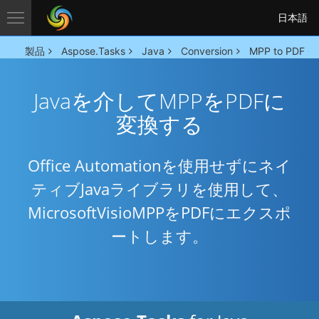
日本語
製品
Aspose.Tasks
Java
Conversion
MPP to PDF Co
Javaを介してMPPをPDFに
変換する
Office Automationを使用せずにネイ
ティブJavaライブラリを使用して、
MicrosoftVisioMPPをPDFにエクスポ
ートします。