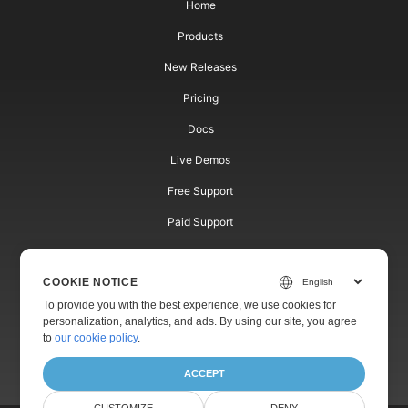
Home
Products
New Releases
Pricing
Docs
Live Demos
Free Support
Paid Support
Paid Consulting
COOKIE NOTICE
Blog
To provide you with the best experience, we use cookies for
Websites
personalization, analytics, and ads. By using our site, you agree
to
our cookie policy
.
About
ACCEPT