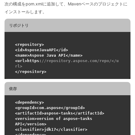
次の構成をpom.xmlに追加して、Mavenベースのプロジェクトに
インストールします。
リポジトリ
<repository>

<id>AsposeJavaAPI</id>

<name>Aspose Java API</name>

<url>https:
//repository.aspose.com/repo/</u
rl>
依存
<dependency>

<groupId>com.aspose</groupId>

<artifactId>aspose-tasks</artifactId>

<version>version of aspose-tasks 
API</version>

<classifier>jdk17</classifier>
