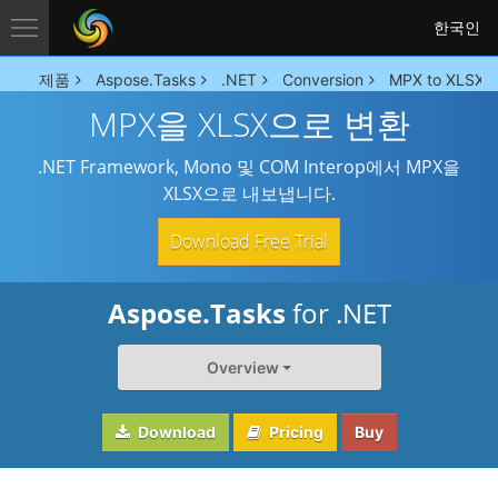
한국인
제품
Aspose.Tasks
.NET
Conversion
MPX to XLSX C
MPX을 XLSX으로 변환
.NET Framework, Mono 및 COM Interop에서 MPX을
XLSX으로 내보냅니다.
Download Free Trial
Aspose.Tasks
for .NET
Overview
Download
Pricing
Buy