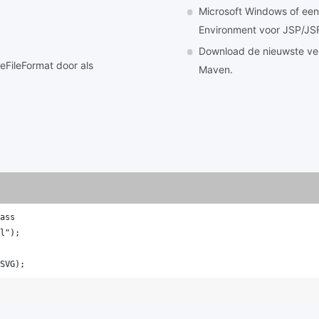
Microsoft Windows of ee
Environment voor JSP/JSF
Download de nieuwste ver
eFileFormat door als
Maven.
ass
l");
SVG); 