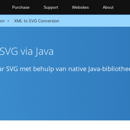
Purchase
Support
Websites
About
ion
XML to SVG Conversion
SVG via Java
ar SVG met behulp van native Java-bibliothe