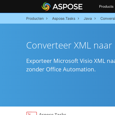
Products
Producten
Aspose.Tasks
Java
Convers
Converteer XML naar 
Exporteer Microsoft Visio XML na
zonder Office Automation.
Aspose.Tasks