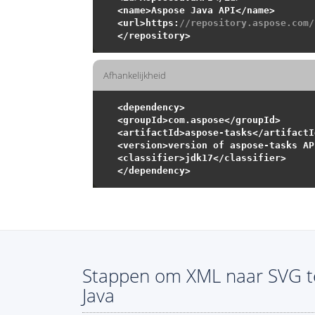
<name>Aspose Java API</name>

<url>https:
//repository.aspose.com/
Afhankelijkheid
<dependency>

<groupId>com.aspose</groupId>

<artifactId>aspose-tasks</artifactId
<version>version of aspose-tasks AP
<classifier>jdk17</classifier>

Stappen om XML naar SVG te
Java