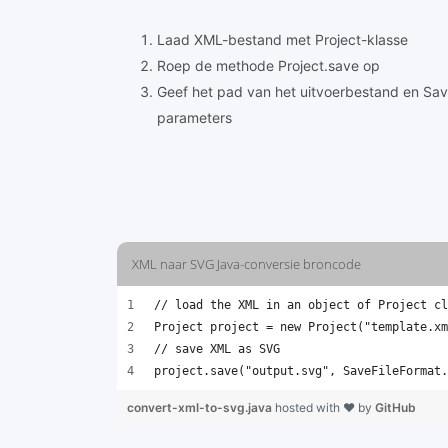
Laad XML-bestand met Project-klasse
Roep de methode Project.save op
Geef het pad van het uitvoerbestand en Sav
parameters
XML naar SVG Java-conversie broncode
// load the XML in an object of Project cl
Project project = new Project("template.xm
// save XML as SVG 
project.save("output.svg", SaveFileFormat.
convert-xml-to-svg.java
hosted with ❤ by
GitHub