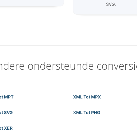
SVG.
ndere ondersteunde conversi
ot MPT
XML Tot MPX
ot SVG
XML Tot PNG
ot XER