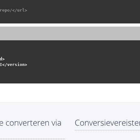
repo/</url>
>

I</version>

 converteren via
Conversievereiste