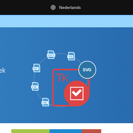
Nederlands
DOCX
JPG
ek
PDF
SVG
XML
XML