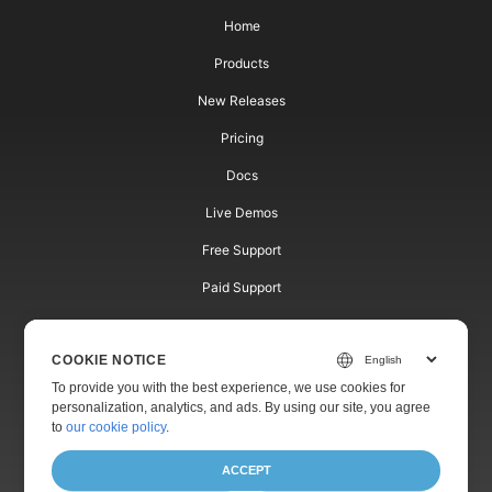
Home
Products
New Releases
Pricing
Docs
Live Demos
Free Support
Paid Support
Paid Consulting
COOKIE NOTICE
Blog
To provide you with the best experience, we use cookies for
Websites
personalization, analytics, and ads. By using our site, you agree
to
our cookie policy
.
About
ACCEPT