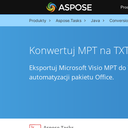
Pro
Produkty
Aspose.Tasks
Java
Conversi
Konwertuj MPT na TX
Eksportuj Microsoft Visio MPT do 
automatyzacji pakietu Office.
Aspose.Tasks