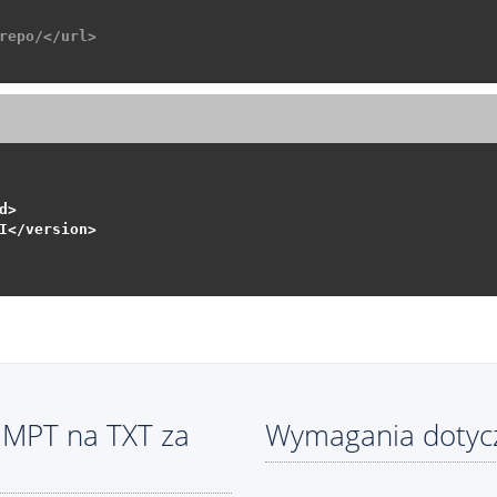
repo/</url>
>

I</version>

 MPT na TXT za
Wymagania dotycz