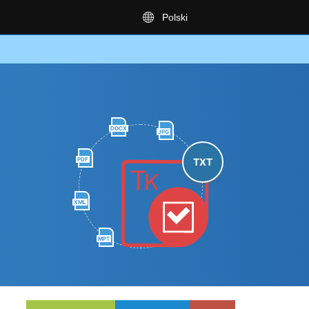
Polski
DOCX
JPG
PDF
TXT
XML
MPT