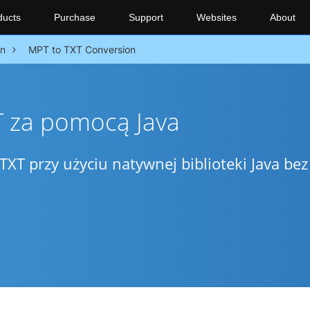
ducts
Purchase
Support
Websites
About
on
MPT to TXT Conversion
T za pomocą Java
TXT przy użyciu natywnej biblioteki Java bez