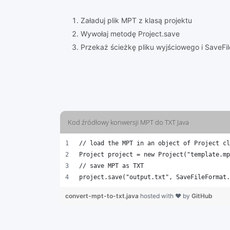
Załaduj plik MPT z klasą projektu
Wywołaj metodę Project.save
Przekaż ścieżkę pliku wyjściowego i SaveFi
Kod źródłowy konwersji MPT do TXT Java
// load the MPT in an object of Project cl
Project project = new Project("template.mp
// save MPT as TXT 
project.save("output.txt", SaveFileFormat.
convert-mpt-to-txt.java
hosted with ❤ by
GitHub