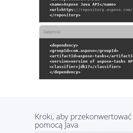
<name>Aspose Java API</name>

<url>https:
//repository.aspose.com/
Zależność
<dependency>

<groupId>com.aspose</groupId>

<artifactId>aspose-tasks</artifactId
<version>version of aspose-tasks AP
<classifier>jdk17</classifier>

Kroki, aby przekonwertować
pomocą Java