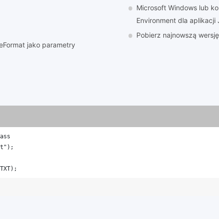
Microsoft Windows lub k
Environment dla aplikacji
Pobierz najnowszą wersj
leFormat jako parametry
ass
t");
TXT); 