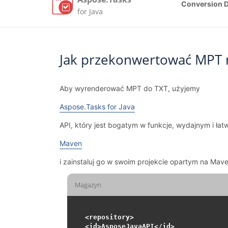
Conversion 
for Java
Jak przekonwertować MPT 
Aby wyrenderować MPT do TXT, użyjemy
Aspose.Tasks for Java
API, który jest bogatym w funkcje, wydajnym i ła
Maven
i zainstaluj go w swoim projekcie opartym na Mav
Magazyn
<repository>

<id>AsposeJavaAPI</id>
