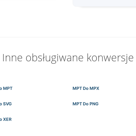
Inne obsługiwane konwersje
o MPT
MPT Do MPX
o SVG
MPT Do PNG
o XER