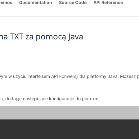
Demos
Documentation
Source Code
API Reference
na TXT za pomocą Java
twym w użyciu interfejsem API konwersji dla platformy Java. Możesz
en, dodając następujące konfiguracje do pom.xml.