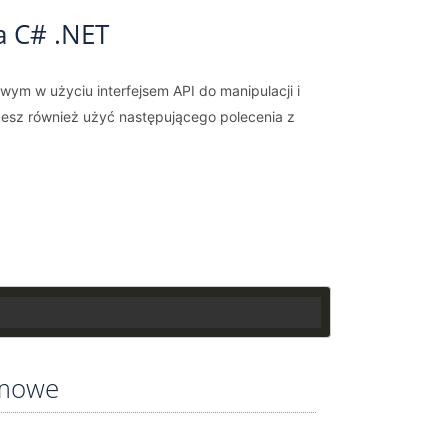
a C# .NET
wym w użyciu interfejsem API do manipulacji i
żesz również użyć następującego polecenia z
emowe