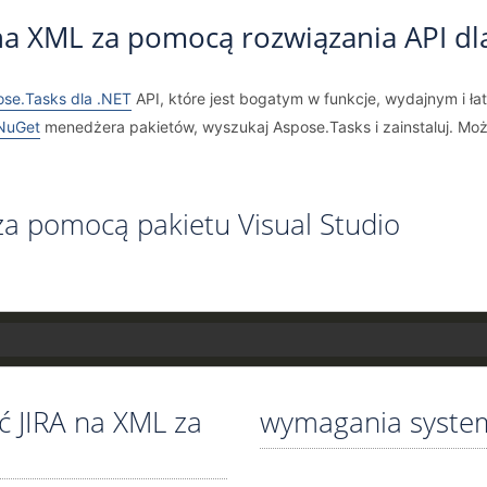
na XML za pomocą rozwiązania API dl
se.Tasks dla .NET
API, które jest bogatym w funkcje, wydajnym i łat
NuGet
menedżera pakietów, wyszukaj Aspose.Tasks i zainstaluj. Mo
za pomocą pakietu Visual Studio
ć JIRA na XML za
wymagania syst