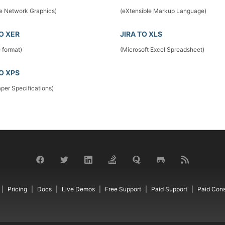
le Network Graphics)
(eXtensible Markup Language)
TO XER
JIRA TO XLS
e format)
(Microsoft Excel Spreadsheet)
TO XPS
per Specifications)
Pricing
Docs
Live Demos
Free Support
Paid Support
Paid Cons