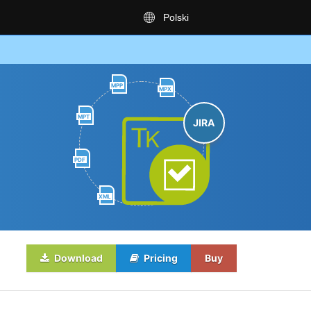
Polski
MPP
MPX
MPT
JIRA
PDF
XML
Download
Pricing
Buy