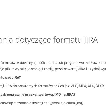
nia dotyczące formatu JIRA
h formatów w dowolny sposób - online lub programowo. Możesz ko
e pliki z wysoką jakością. Prześlij, przekonwertuj JIRA i uzyskaj wyn
ertować JIRA?
ji JIRA do popularnych formatów, takich jak MPP, MPX, XLS, XLSX, 
. Jak poprawnie przekonwertować MD na JIRA?
wiając szablon eskalacji na: {{details_custom_jira}}.