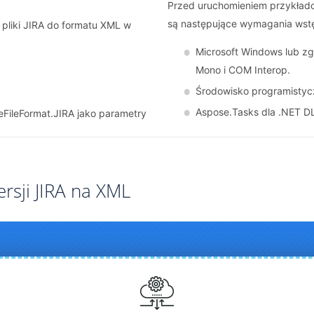
Przed uruchomieniem przykłado
są następujące wymagania wst
pliki JIRA do formatu XML w
Microsoft Windows lub z
Mono i COM Interop.
Środowisko programistyczn
Aspose.Tasks dla .NET DLL
eFileFormat.JIRA jako parametry
rsji JIRA na XML