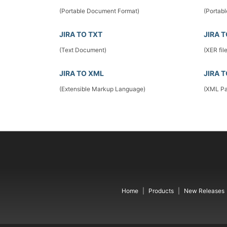
(Portable Document Format)
(Portab
JIRA TO TXT
JIRA 
(Text Document)
(XER fil
JIRA TO XML
JIRA 
(Extensible Markup Language)
(XML Pa
Home
Products
New Releases