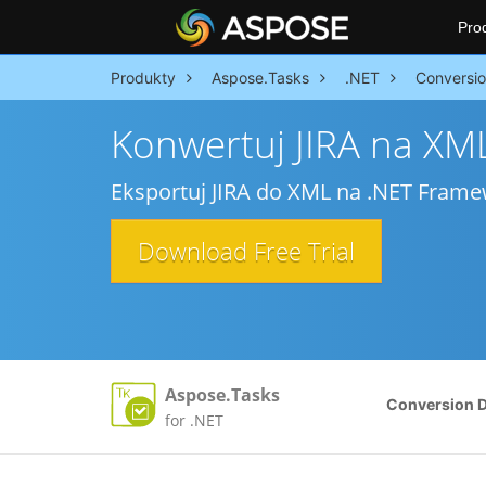
Pro
Produkty
Aspose.Tasks
.NET
Conversi
Konwertuj JIRA na XM
Eksportuj JIRA do XML na .NET Frame
Download Free Trial
Aspose.Tasks
Conversion 
for .NET