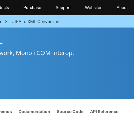
ducts
Purchase
Support
Websites
About
on
JIRA to XML Conversion
L
work, Mono i COM Interop.
Demos
Documentation
Source Code
API Reference