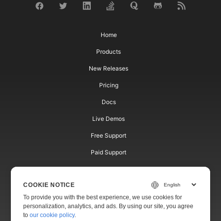
Home
Products
New Releases
Pricing
Docs
Live Demos
Free Support
Paid Support
Paid Consulting
COOKIE NOTICE
Blog
To provide you with the best experience, we use cookies for
Websites
personalization, analytics, and ads. By using our site, you agree
to
our cookie policy
.
About