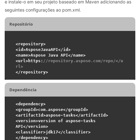
e instale-o em seu projeto baseado em Maven adicionando as
seguintes configurações ao pom.xml.
Repositório
<repository>

<id>AsposeJavaAPI</id>

<name>Aspose Java API</name>

<url>https:
//repository.aspose.com/repo/</u
rl>
Dependência
<dependency>

<groupId>com.aspose</groupId>

<artifactId>aspose-tasks</artifactId>

<version>version of aspose-tasks 
API</version>

<classifier>jdk17</classifier>
