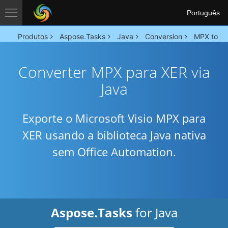
Português
Produtos
Aspose.Tasks
Java
Conversion
MPX to XE
Converter MPX para XER via
Java
Exporte o Microsoft Visio MPX para
XER usando a biblioteca Java nativa
sem Office Automation.
Aspose.Tasks
for Java