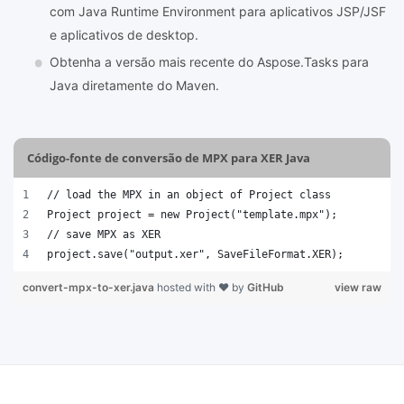
com Java Runtime Environment para aplicativos JSP/JSF
e aplicativos de desktop.
Obtenha a versão mais recente do Aspose.Tasks para
Java diretamente do Maven.
Código-fonte de conversão de MPX para XER Java
// load the MPX in an object of Project class
Project project = new Project("template.mpx");
// save MPX as XER 
project.save("output.xer", SaveFileFormat.XER); 
convert-mpx-to-xer.java
hosted with ❤ by
GitHub
view raw