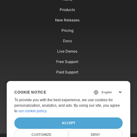
Products
New Releases
Pricing
Docs
Live Demos
Free Support
Paid Support
Paid Consulting
COOKIE NOTICE
Blog
To provide you with the best experience, we use cookies for
Websites
personalization, analytics, and ads. By using our site, you agree
to
our cookie policy
.
About
ACCEPT
CUSTOMIZE
DENY