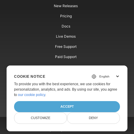
New Releases
Pricing
Docs
Live Demos
Free Support
Paid Support
Paid Consulting
COOKIE NOTICE
Blog
To provide you with the best experience, we use cookies for
Websites
personalization, analytics, and ads. By using our site, you agree
to
our cookie policy
.
About
ACCEPT
CUSTOMIZE
DENY
© Aspose Pty Ltd 2001-2026. All Rights Reserved.
Privacy Policy
Terms of Service
Contact