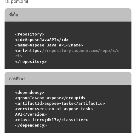
ใน pom.xml
ที่เก็บ
<repository>

<id>AsposeJavaAPI</id>

<name>Aspose Java API</name>

<url>https:
//repository.aspose.com/repo/</u
rl>
การพึ่งพา
<dependency>

<groupId>com.aspose</groupId>

<artifactId>aspose-tasks</artifactId>

<version>version of aspose-tasks 
API</version>

<classifier>jdk17</classifier>
